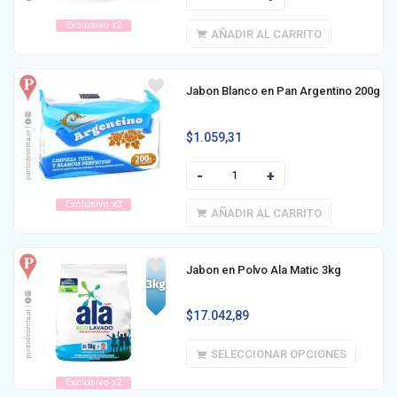
Exclusivo x2
AÑADIR AL CARRITO
Jabon Blanco en Pan Argentino 200g
$
1.059,31
Exclusivo x3
AÑADIR AL CARRITO
Jabon en Polvo Ala Matic 3kg
$
17.042,89
SELECCIONAR OPCIONES
Exclusivo x2