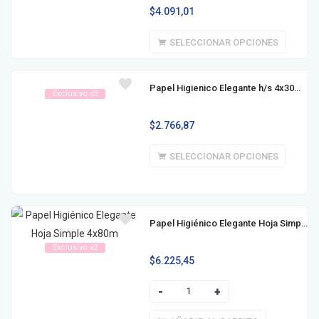
$
4.091,01
SELECCIONAR OPCIONES
Papel Higienico Elegante h/s 4x30m / 6x30m
Exclusivo x3
$
2.766,87
SELECCIONAR OPCIONES
Papel Higiénico Elegante Hoja Simple 4x80m
Exclusivo x2
$
6.225,45