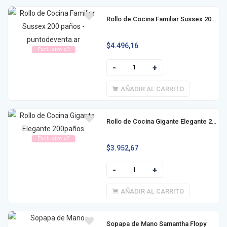
Rollo de Cocina Familiar Sussex 200 paños
$
4.496,16
Exclusivo x3
AÑADIR AL CARRITO
Rollo de Cocina Gigante Elegante 200paños
Exclusivo x2
$
3.952,67
AÑADIR AL CARRITO
Sopapa de Mano Samantha Flopy