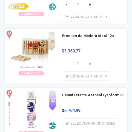
Exclusivo x3
AÑADIR AL CARRITO
Broches de Madera Ideal 12u
$
3.359,77
Exclusivo x3
AÑADIR AL CARRITO
Desinfectante Aerosol Lysoform 360ml
$
6.764,99
SELECCIONAR OPCIONES