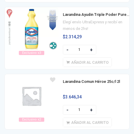
Lavandina Ayudin Triple Poder Pureza de Glaciar 1l
Elegí envío UltraExpress y recibí en
menos de 2hs!
$
2.314,29
Exclusivo x3
AÑADIR AL CARRITO
Lavandina Comun Héroe 25c/l 2l
$
3.646,34
Exclusivo x2
AÑADIR AL CARRITO