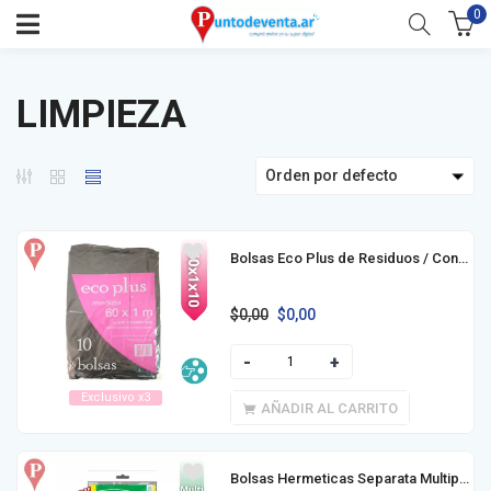
0
LIMPIEZA
Orden por defecto
Bolsas Eco Plus de Residuos / Consorcio 45x60x10 / 50x70x10 / 60x100x10
$
0,00
$
0,00
Exclusivo x3
AÑADIR AL CARRITO
Bolsas Hermeticas Separata Multipack 9u