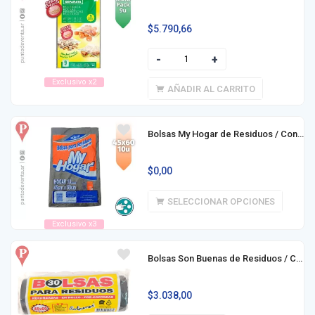
$
5.790,66
Exclusivo x2
AÑADIR AL CARRITO
Bolsas My Hogar de Residuos / Consorcio 10u
$
0,00
SELECCIONAR OPCIONES
Exclusivo x3
Bolsas Son Buenas de Residuos / Consorcio en Rollo 45x60x30u
$
3.038,00