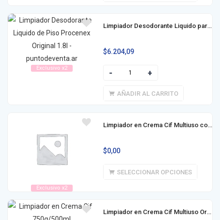
Limpiador Desodorante Liquido para Piso Procenex Original 1.8l
$
6.204,09
Exclusivo x2
AÑADIR AL CARRITO
Limpiador en Crema Cif Multiuso con Lavandina UltraBlanco 375g / 750g
$
0,00
SELECCIONAR OPCIONES
Exclusivo x2
Limpiador en Crema Cif Multiuso Original 750g (500ml)