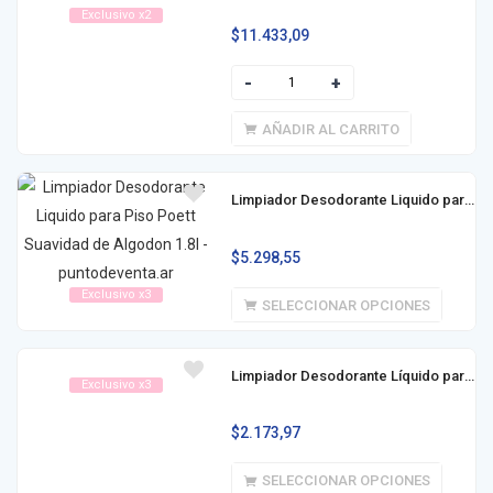
Exclusivo x2
$
11.433,09
AÑADIR AL CARRITO
Limpiador Desodorante Liquido para Piso Poett 1.8l
$
5.298,55
Exclusivo x3
SELECCIONAR OPCIONES
Limpiador Desodorante Líquido para Piso Poett 900ml
Exclusivo x3
$
2.173,97
SELECCIONAR OPCIONES