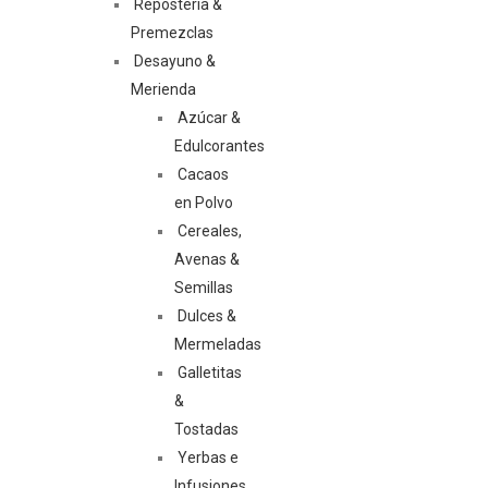
Repostería &
Premezclas
Desayuno &
Merienda
Azúcar &
Edulcorantes
Cacaos
en Polvo
Cereales,
Avenas &
Semillas
Dulces &
Mermeladas
Galletitas
&
Tostadas
Yerbas e
Infusiones