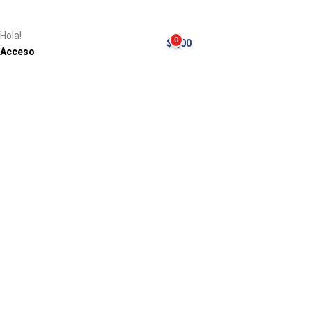
Hola!
0
$
0,00
Acceso