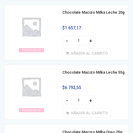
Chocolate Macizo Milka Leche 20g
$
1.657,17
Exclusivo x3
AÑADIR AL CARRITO
Chocolate Macizo Milka Leche 55g
$
6.792,55
Exclusivo x3
AÑADIR AL CARRITO
Chocolate Macizo Milka Oreo 20g