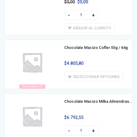
$
0,00
$
0,00
AÑADIR AL CARRITO
Chocolate Macizo Cofler 55g / 64g
$
4.805,80
SELECCIONAR OPCIONES
Exclusivo x3
Chocolate Macizo Milka Almendras 55g
$
6.792,55