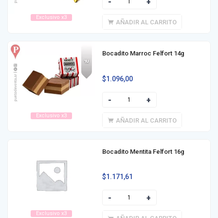
Exclusivo x3
AÑADIR AL CARRITO
Bocadito Marroc Felfort 14g
$
1.096,00
Exclusivo x3
AÑADIR AL CARRITO
Bocadito Mentita Felfort 16g
$
1.171,61
Exclusivo x3