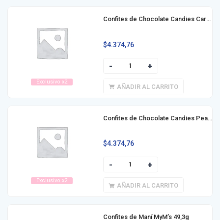
Confites de Chocolate Candies Caramel MyM 40g
$
4.374,76
Exclusivo x2
AÑADIR AL CARRITO
Confites de Chocolate Candies Peanut Butter MyM 40g
$
4.374,76
Exclusivo x2
AÑADIR AL CARRITO
Confites de Maní MyM’s 49,3g