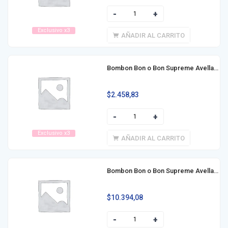
Exclusivo x3
AÑADIR AL CARRITO
Bombon Bon o Bon Supreme Avellanas con Maní 36g
$
2.458,83
Exclusivo x3
AÑADIR AL CARRITO
Bombon Bon o Bon Supreme Avellanas con Maní 8u
$
10.394,08