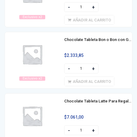
Exclusivo x2
AÑADIR AL CARRITO
Chocolate Tableta Bon o Bon con Galleta y Relleno 48g
$
2.333,85
Exclusivo x2
AÑADIR AL CARRITO
Chocolate Tableta Latte Para Regalar 60g
$
7.061,00