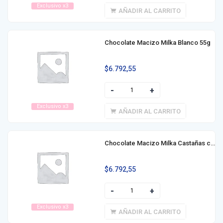
Exclusivo x3
AÑADIR AL CARRITO
Chocolate Macizo Milka Blanco 55g
$
6.792,55
Exclusivo x3
AÑADIR AL CARRITO
Chocolate Macizo Milka Castañas con Caramelo 55g
$
6.792,55
Exclusivo x3
AÑADIR AL CARRITO