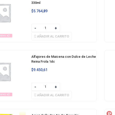
330ml
$
5.764,89
usivo x2
AÑADIR AL CARRITO
Alfajores de Maicena con Dulce de Leche
Reina Frola 1dc
$
9.450,61
usivo x2
AÑADIR AL CARRITO