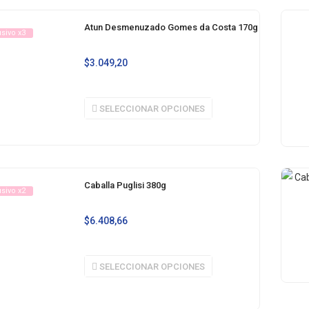
Atun Desmenuzado Gomes da Costa 170g
usivo x3
$
3.049,20
SELECCIONAR OPCIONES
Caballa Puglisi 380g
usivo x2
$
6.408,66
SELECCIONAR OPCIONES