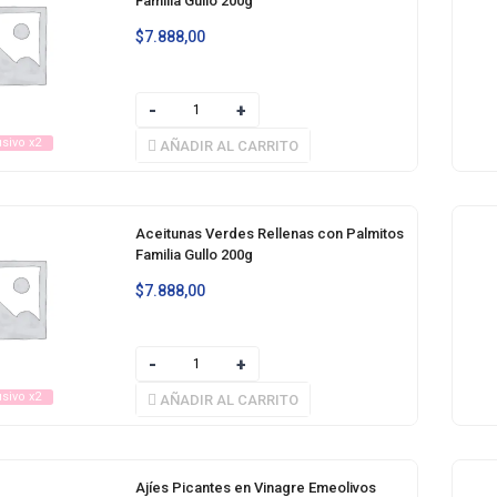
Familia Gullo 200g
$
7.888,00
usivo x2
AÑADIR AL CARRITO
Aceitunas Verdes Rellenas con Palmitos
Familia Gullo 200g
$
7.888,00
usivo x2
AÑADIR AL CARRITO
Ajíes Picantes en Vinagre Emeolivos