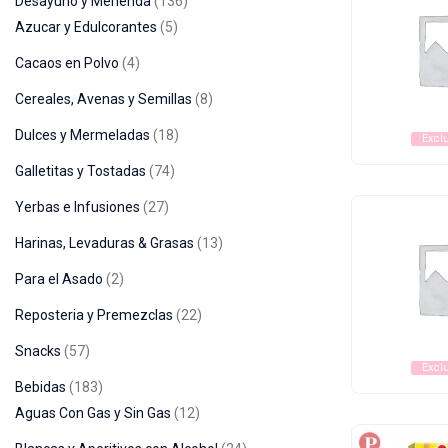
Desayuno y Merienda
136
Azucar y Edulcorantes
5
Cacaos en Polvo
4
Cereales, Avenas y Semillas
8
Dulces y Mermeladas
18
Excl
Galletitas y Tostadas
74
Yerbas e Infusiones
27
Harinas, Levaduras & Grasas
13
Para el Asado
2
Reposteria y Premezclas
22
Snacks
57
Excl
Bebidas
183
Aguas Con Gas y Sin Gas
12