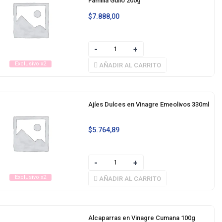
Familia Gullo 200g
$
7.888,00
Exclusivo x2
AÑADIR AL CARRITO
Ajíes Dulces en Vinagre Emeolivos 330ml
$
5.764,89
Exclusivo x2
AÑADIR AL CARRITO
Alcaparras en Vinagre Cumana 100g