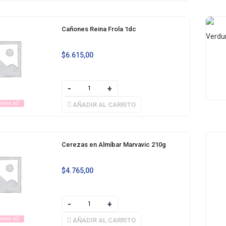
Cañones Reina Frola 1dc
$
6.615,00
usivo x2
AÑADIR AL CARRITO
Cerezas en Almíbar Marvavic 210g
$
4.765,00
usivo x2
AÑADIR AL CARRITO