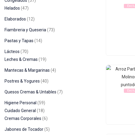
Congelados
57
Excl
Helados
47
Elaborados
12
Fiambreria y Queseria
73
Pastas y Tapas
14
Lácteos
70
Leches & Cremas
19
Mantecas & Margarinas
4
Postres & Yogures
40
Excl
Quesos Cremas & Untables
7
Higiene Personal
59
Cuidado General
18
Cremas Corporales
6
Jabones de Tocador
5