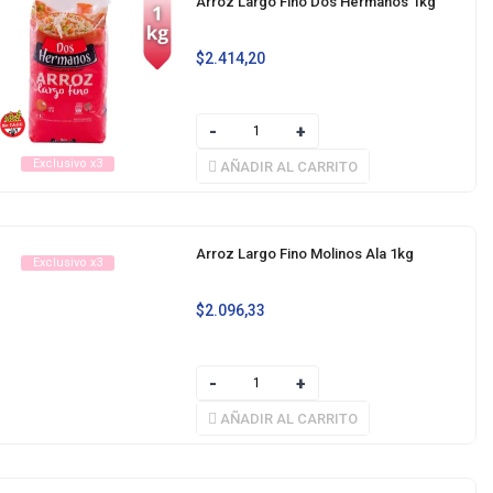
Arroz Largo Fino Dos Hermanos 1kg
$
2.414,20
Exclusivo x3
AÑADIR AL CARRITO
Arroz Largo Fino Molinos Ala 1kg
Exclusivo x3
$
2.096,33
AÑADIR AL CARRITO