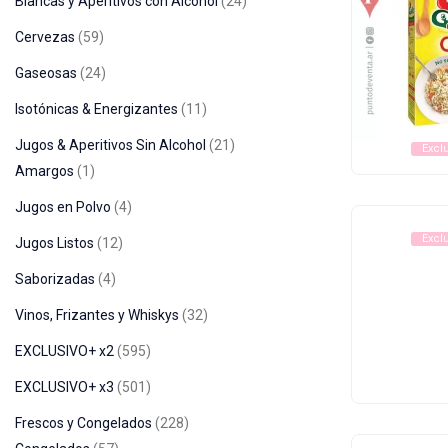
Blancas y Aperitivos con Alcohol
24
Cervezas
59
Gaseosas
24
Isotónicas & Energizantes
11
Jugos & Aperitivos Sin Alcohol
21
Excl
Amargos
1
Jugos en Polvo
4
Excl
Jugos Listos
12
Saborizadas
4
Vinos, Frizantes y Whiskys
32
EXCLUSIVO+ x2
595
EXCLUSIVO+ x3
501
Frescos y Congelados
228