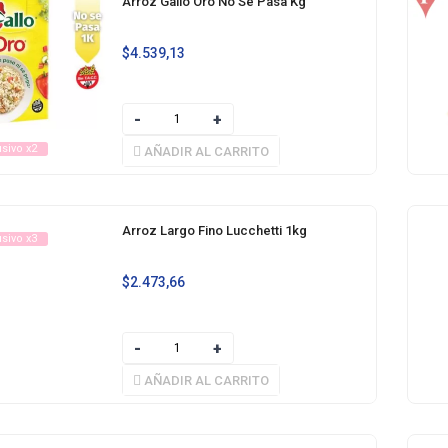
Arroz Gallo Oro No Se Pasa Kg
$
4.539,13
usivo x2
AÑADIR AL CARRITO
Arroz Largo Fino Lucchetti 1kg
usivo x3
$
2.473,66
AÑADIR AL CARRITO