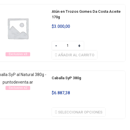
Atún en Trozos Gomes Da Costa Aceite
170g
$
3.000,00
Exclusivo x3
AÑADIR AL CARRITO
Caballa SyP 380g
Exclusivo x2
$
6.887,38
SELECCIONAR OPCIONES