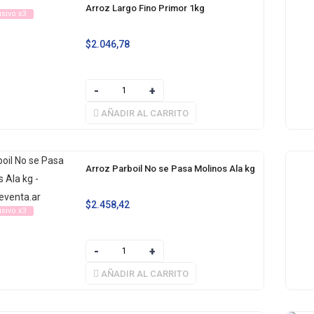
Arroz Largo Fino Primor 1kg
usivo x3
$
2.046,78
AÑADIR AL CARRITO
Arroz Parboil No se Pasa Molinos Ala kg
$
2.458,42
usivo x3
AÑADIR AL CARRITO