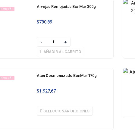
Arvejas Remojadas BonMar 300g
usivo x3
$
790,89
AÑADIR AL CARRITO
Atun Desmenuzado BonMar 170g
usivo x3
$
1.927,67
SELECCIONAR OPCIONES