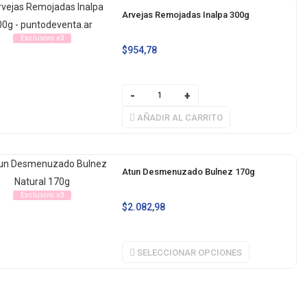
Arvejas Remojadas Inalpa 300g
Exclusivo x3
$
954,78
AÑADIR AL CARRITO
Atun Desmenuzado Bulnez 170g
Exclusivo x3
$
2.082,98
SELECCIONAR OPCIONES