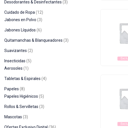
Desodorantes & Desinfectantes
3
Cuidado de Ropa
12
Jabones en Polvo
3
Jabones Líquidos
6
Quitamanchas & Blanqueadores
3
Suavizantes
2
Excl
Insecticidas
5
Aerosoles
1
Tabletas & Espirales
4
Papeles
8
Papeles Higiénicos
5
Rollos & Servilletas
3
Mascotas
3
Excl
Ofertas Exclusivo Digital
36