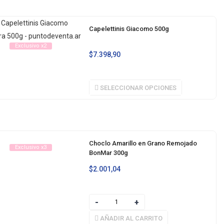
Capelettinis Giacomo 500g
Exclusivo x2
$
7.398,90
SELECCIONAR OPCIONES
Choclo Amarillo en Grano Remojado
Exclusivo x3
BonMar 300g
$
2.001,04
AÑADIR AL CARRITO