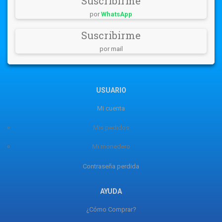
Suscribirme
por
WhatsApp
Suscribirme
por mail
USUARIO
Mi cuenta
Mis pedidos
Mi monedero
Contraseña perdida
AYUDA
¿Cómo Comprar?