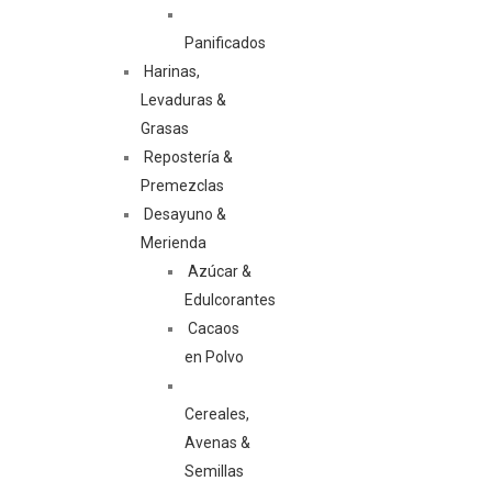
Panificados
Harinas,
Levaduras &
Grasas
Repostería &
Premezclas
Desayuno &
Merienda
Azúcar &
Edulcorantes
Cacaos
en Polvo
Cereales,
Avenas &
Semillas