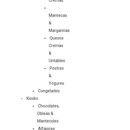
Cremas
Mantecas
&
Margarinas
Quesos
Cremas
&
Untables
Postres
&
Yogures
Congelados
Kiosko
Chocolates,
Obleas &
Mantecoles
Alfajores