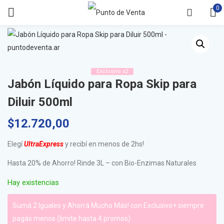
0
Exclusivo x2
Jabón Líquido para Ropa Skip para
Diluir 500ml
$
12.720,00
Elegí
UltraExpress
y recibí en menos de 2hs!
Hasta 20% de Ahorro! Rinde 3L – con Bio-Enzimas Naturales
Hay existencias
Sumá 2 Iguales y Ahorrá Mucho Más! con Exclusivo+ siempre
pagás menos (limite hasta 4 promos)