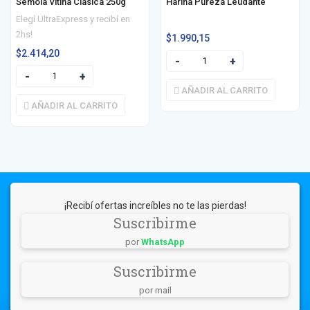
Sémola Vitina Clásica 250g
Harina Pureza Leudante
Elegí UltraExpress y recibí en
2hs!
$
1.990,15
$
2.414,20
AÑADIR AL CARRITO
AÑADIR AL CARRITO
¡Recibí ofertas increíbles no te las pierdas!
Suscribirme
por
WhatsApp
Suscribirme
por mail