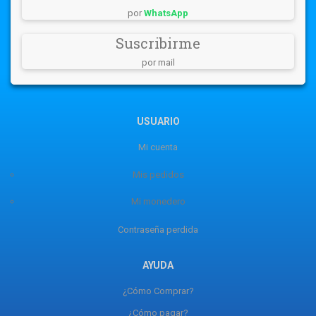
por
WhatsApp
Suscribirme
por mail
USUARIO
Mi cuenta
Mis pedidos
Mi monedero
Contraseña perdida
AYUDA
¿Cómo Comprar?
¿Cómo pagar?