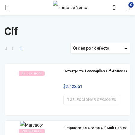
0
Cif
Orden por defecto
Detergente Lavavajillas Cif Active Gel 300ml
Exclusivo x3
$
3.122,61
SELECCIONAR OPCIONES
Limpiador en Crema Cif Multiuso con Lavandina UltraBlanco 375g / 750g
Exclusivo x2