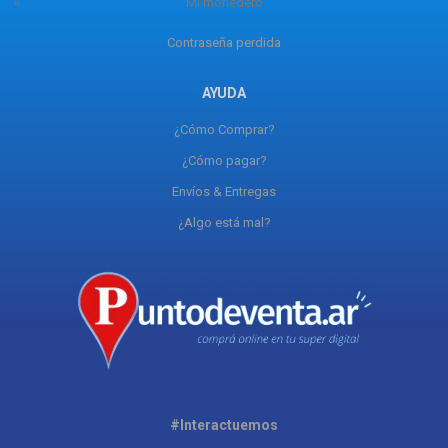
Mi monedero
Contraseña perdida
AYUDA
¿Cómo Comprar?
¿Cómo pagar?
Envíos & Entregas
¿Algo está mal?
#Interactuemos