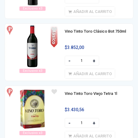
Exclusivo x3
AÑADIR AL CARRITO
Vino Tinto Toro Clásico Bot 750ml
$
3.852,00
Exclusivo x3
AÑADIR AL CARRITO
Vino Tinto Toro Viejo Tetra 1l
$
3.430,56
Exclusivo x3
AÑADIR AL CARRITO