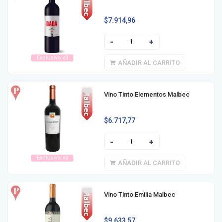
$
7.914,96
Exclusivo x3
AÑADIR AL CARRITO
Vino Tinto Elementos Malbec
$
6.717,77
Exclusivo x3
AÑADIR AL CARRITO
Vino Tinto Emilia Malbec
$
9.633,57