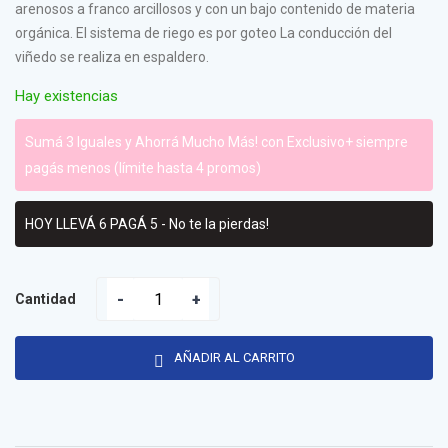
arenosos a franco arcillosos y con un bajo contenido de materia
orgánica. El sistema de riego es por goteo La conducción del
viñedo se realiza en espaldero.
Hay existencias
Sumá 3 Iguales y Ahorrá Mucho Más! con Exclusivo+ siempre
pagás menos (límite hasta 4 promos)
HOY LLEVÁ 6 PAGÁ 5 - No te la pierdas!
Cantidad
AÑADIR AL CARRITO