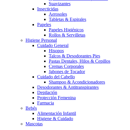
Suavizantes
Insecticidas
Aerosoles
Tabletas & Espirales
Papeles
Papeles Higiénicos
Rollos & Servilletas
Higiene Personal
Cuidado General
Hisopos
Talcos & Desodorantes Pies
Pastas Dentales, Hilos & Cepillos
Cremas Corporales
Jabones de Tocador
Cuidado del Cabello
Shampoo & Acondicionadores
Desodorantes & Antitranspirantes
Depilación
Protección Femenina
Farmacia
Bebés
Alimentación Infantil
Higiene & Cuidado
Mascotas