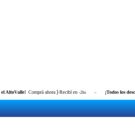
el AltoValle!
Comprá ahora
〉
Recibí en
¡Todos los desc
-2hs –