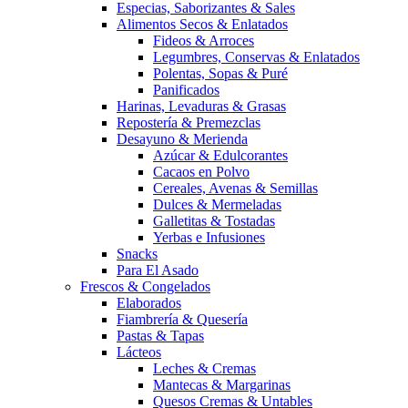
Especias, Saborizantes & Sales
Alimentos Secos & Enlatados
Fideos & Arroces
Legumbres, Conservas & Enlatados
Polentas, Sopas & Puré
Panificados
Harinas, Levaduras & Grasas
Repostería & Premezclas
Desayuno & Merienda
Azúcar & Edulcorantes
Cacaos en Polvo
Cereales, Avenas & Semillas
Dulces & Mermeladas
Galletitas & Tostadas
Yerbas e Infusiones
Snacks
Para El Asado
Frescos & Congelados
Elaborados
Fiambrería & Quesería
Pastas & Tapas
Lácteos
Leches & Cremas
Mantecas & Margarinas
Quesos Cremas & Untables