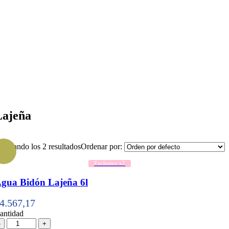
Lajeña
ostrando los 2 resultados
Ordenar por:
Exclusivo x2
gua Bidón Lajeña 6l
4.567,17
antidad
antidad