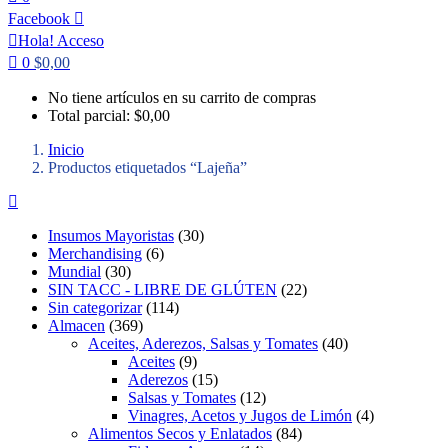
Facebook
Hola!
Acceso
0
$
0,00
No tiene artículos en su carrito de compras
Total parcial:
$
0,00
Inicio
Productos etiquetados “Lajeña”
3
Insumos Mayoristas
30
6
0
Merchandising
6
3
p
p
Mundial
30
0
r
r
2
SIN TACC - LIBRE DE GLÚTEN
22
p
o
1
o
2
Sin categorizar
114
r
3
d
1
d
p
Almacen
369
o
6
u
4
u
r
4
Aceites, Aderezos, Salsas y Tomates
40
d
9
c
p
9
c
o
0
Aceites
9
u
p
t
r
p
t
1
d
p
Aderezos
15
c
r
o
o
r
o
5
1
u
r
Salsas y Tomates
12
t
o
s
d
o
s
p
2
c
o
4
Vinagres, Acetos y Jugos de Limón
4
o
d
u
d
r
p
8
t
d
p
Alimentos Secos y Enlatados
84