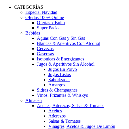
CATEGORÍAS
Especial Navidad
Ofertas 100% Online
Ofertas x Bulto
Super Packs
Bebidas
Aguas Con Gas y Sin Gas
Blancas & Aperitivos Con Alcohol
Cervezas
Gaseosas
Isotonicas & Energizantes
Jugos & Aperitivos Sin Alcohol
Jugos En Polvo
Jugos Listos
Saborizadas
Amargos
Sidras & Champagnes
Vinos, Frizantes & Whiskys
Almacén
Aceites, Aderezos, Salsas & Tomates
Aceites
Aderezos
Salsas & Tomates
Vinagres, Acetos & Jugos De Limón