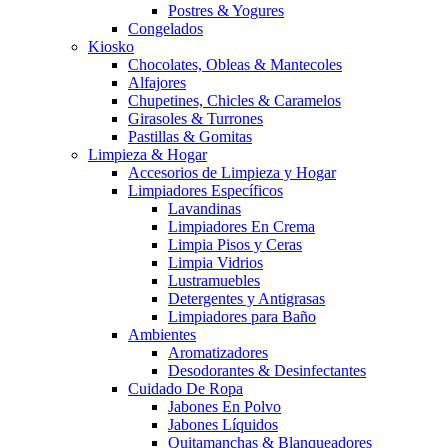
Postres & Yogures
Congelados
Kiosko
Chocolates, Obleas & Mantecoles
Alfajores
Chupetines, Chicles & Caramelos
Girasoles & Turrones
Pastillas & Gomitas
Limpieza & Hogar
Accesorios de Limpieza y Hogar
Limpiadores Específicos
Lavandinas
Limpiadores En Crema
Limpia Pisos y Ceras
Limpia Vidrios
Lustramuebles
Detergentes y Antigrasas
Limpiadores para Baño
Ambientes
Aromatizadores
Desodorantes & Desinfectantes
Cuidado De Ropa
Jabones En Polvo
Jabones Líquidos
Quitamanchas & Blanqueadores