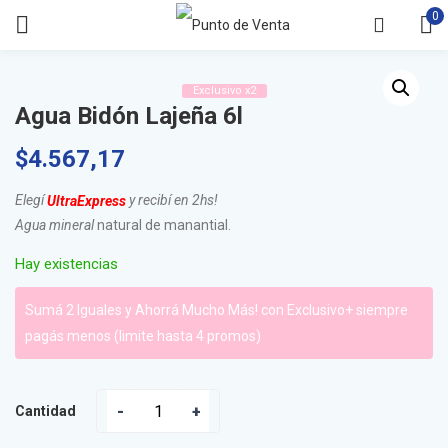
0
Exclusivo x2
Agua Bidón Lajeña 6l
$
4.567,17
Elegí
y recibí en 2hs!
UltraExpress
Agua mineral
natural de manantial.
Hay existencias
Sumá 2 Iguales y Ahorrá Mucho Más! con Exclusivo+ siempre
pagás menos (limite hasta 4 promos)
Cantidad