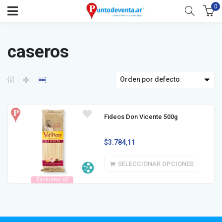
0
caseros
Orden por defecto
Fideos Don Vicente 500g
$
3.784,11
SELECCIONAR OPCIONES
Exclusivo x3