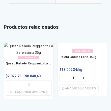
Productos relacionados
Exclusivo x2
Paleta Cocida Lario 150g
Exclusivo x2
Queso Rallado Reggianito La Serenisima 35g / 130g / 175g
$
18.009,34
/kg
$
2.022,79
–
$
8.848,40
AÑADIR AL CARRITO
SELECCIONAR OPCIONES