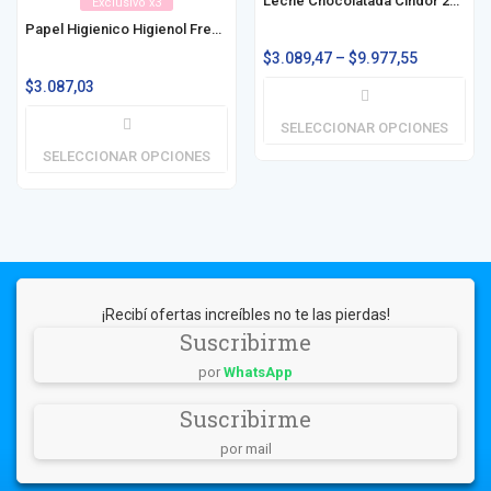
Leche Chocolatada Cindor 200ml / 1l
Exclusivo x3
Papel Higienico Higienol Fresh h/s 4x30m / 6x30m
$
3.089,47
–
$
9.977,55
$
3.087,03
SELECCIONAR OPCIONES
SELECCIONAR OPCIONES
¡Recibí ofertas increíbles no te las pierdas!
Suscribirme
por
WhatsApp
Suscribirme
por mail