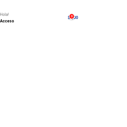
Hola!
0
$
0,00
Acceso