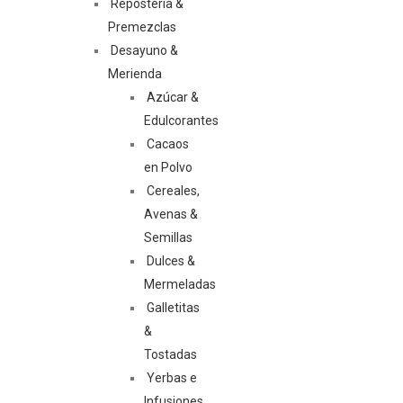
Repostería &
Premezclas
Desayuno &
Merienda
Azúcar &
Edulcorantes
Cacaos
en Polvo
Cereales,
Avenas &
Semillas
Dulces &
Mermeladas
Galletitas
&
Tostadas
Yerbas e
Infusiones