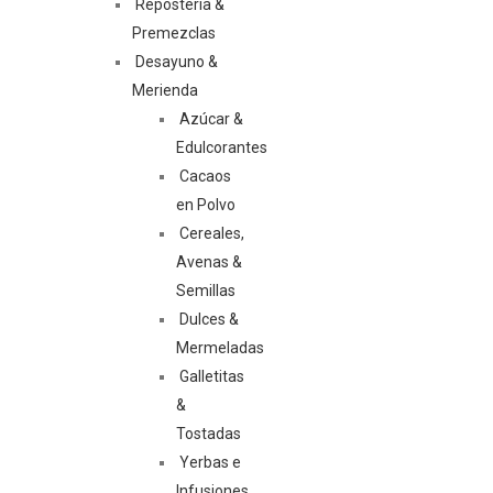
Repostería &
Premezclas
Desayuno &
Merienda
Azúcar &
Edulcorantes
Cacaos
en Polvo
Cereales,
Avenas &
Semillas
Dulces &
Mermeladas
Galletitas
&
Tostadas
Yerbas e
Infusiones