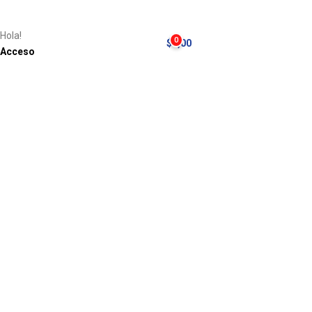
Hola!
0
$
0,00
Acceso