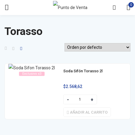
0
Torasso
Soda Sifón Torasso 2l
Exclusivo x3
$
2.568,62
AÑADIR AL CARRITO