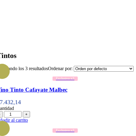
intos
ostrando los 3 resultados
Ordenar por:
Exclusivo x3
ino Tinto Cafayate Malbec
7.432,14
antidad
antidad
ñadir al carrito
Exclusivo x3