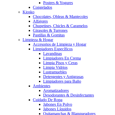
Postres & Yogures
Congelados
Kiosko
Chocolates, Obleas & Mantecoles
Alfajores
Chupetines, Chicles & Caramelos
Girasoles & Turrones
Pastillas & Gomitas
Limpieza & Hogar
Accesorios de Limpieza y Hogar
Limpiadores Específicos
Lavandinas
Limpiadores En Crema
Limpia Pisos y Ceras
Limpia Vidrios
Lustramuebles
Detergentes y Antigrasas
Limpiadores para Baño
Ambientes
Aromatizadores
Desodorantes & Desinfectantes
Cuidado De Ropa
Jabones En Polvo
Jabones Líquidos
Quitamanchas & Blanqueadores