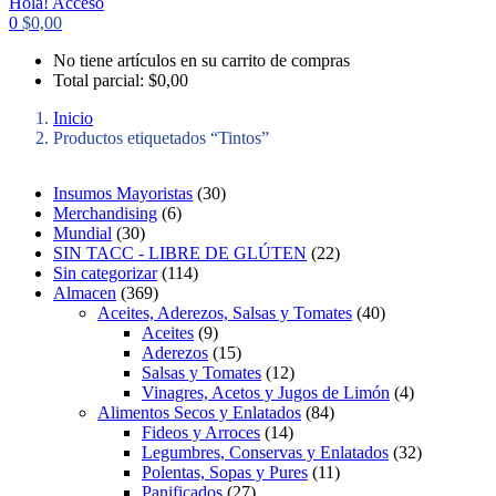
Hola!
Acceso
0
$
0,00
No tiene artículos en su carrito de compras
Total parcial:
$
0,00
Inicio
Productos etiquetados “Tintos”
3
Insumos Mayoristas
30
6
0
Merchandising
6
3
p
p
Mundial
30
0
r
r
2
SIN TACC - LIBRE DE GLÚTEN
22
p
o
1
o
2
Sin categorizar
114
r
3
d
1
d
p
Almacen
369
o
6
u
4
u
r
4
Aceites, Aderezos, Salsas y Tomates
40
d
9
c
p
9
c
o
0
Aceites
9
u
p
t
r
p
t
1
d
p
Aderezos
15
c
r
o
o
r
o
5
1
u
r
Salsas y Tomates
12
t
o
s
d
o
s
p
2
c
o
4
Vinagres, Acetos y Jugos de Limón
4
o
d
u
d
r
p
8
t
d
p
Alimentos Secos y Enlatados
84
s
u
c
u
o
1
r
4
o
u
r
Fideos y Arroces
14
c
t
c
d
4
o
p
s
c
o
3
Legumbres, Conservas y Enlatados
32
t
o
t
u
p
d
r
1
t
d
2
Polentas, Sopas y Pures
11
o
s
o
c
2
r
u
o
1
o
u
p
Panificados
27