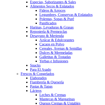
Especias, Saborizantes & Sales
Alimentos Secos & Enlatados
Fideos & Arroces
Legumbres, Conservas & Enlatados
Polentas, Sopas & Puré
Panificados
Harinas, Levaduras & Grasas
Repostería & Premezclas
Desayuno & Merienda
Azúcar & Edulcorantes
Cacaos en Polvo
Cereales, Avenas & Semillas
Dulces & Mermeladas
Galletitas & Tostadas
Yerbas e Infusiones
Snacks
Para El Asado
Frescos & Congelados
Elaborados
Fiambrería & Quesería
Pastas & Tapas
Lácteos
Leches & Cremas
Mantecas & Margarinas
Quesos Cremas & Untables