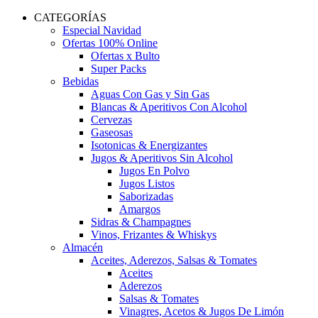
CATEGORÍAS
Especial Navidad
Ofertas 100% Online
Ofertas x Bulto
Super Packs
Bebidas
Aguas Con Gas y Sin Gas
Blancas & Aperitivos Con Alcohol
Cervezas
Gaseosas
Isotonicas & Energizantes
Jugos & Aperitivos Sin Alcohol
Jugos En Polvo
Jugos Listos
Saborizadas
Amargos
Sidras & Champagnes
Vinos, Frizantes & Whiskys
Almacén
Aceites, Aderezos, Salsas & Tomates
Aceites
Aderezos
Salsas & Tomates
Vinagres, Acetos & Jugos De Limón