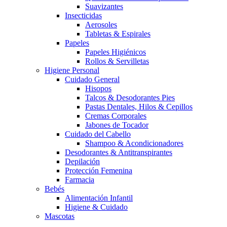
Suavizantes
Insecticidas
Aerosoles
Tabletas & Espirales
Papeles
Papeles Higiénicos
Rollos & Servilletas
Higiene Personal
Cuidado General
Hisopos
Talcos & Desodorantes Pies
Pastas Dentales, Hilos & Cepillos
Cremas Corporales
Jabones de Tocador
Cuidado del Cabello
Shampoo & Acondicionadores
Desodorantes & Antitranspirantes
Depilación
Protección Femenina
Farmacia
Bebés
Alimentación Infantil
Higiene & Cuidado
Mascotas