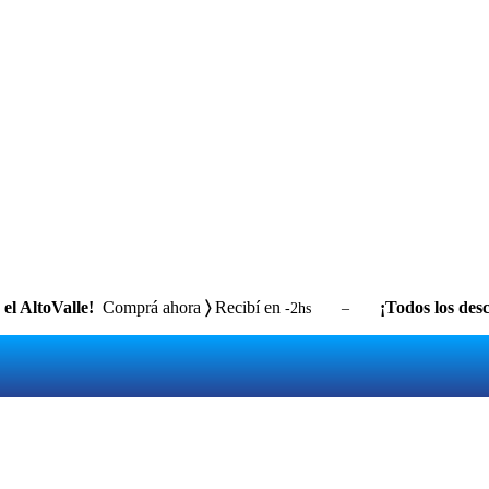
el AltoValle!
Comprá ahora
〉
Recibí en
¡Todos los desc
-2hs –