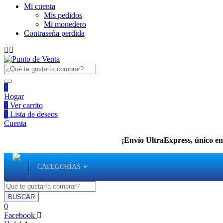
Mi cuenta
Mis pedidos
Mi monedero
Contraseña perdida
0
Hogar
0
Ver carrito
0
Lista de deseos
Cuenta
¡Envío UltraExpress, único en 
CATEGORÍAS
BUSCAR
0
Facebook