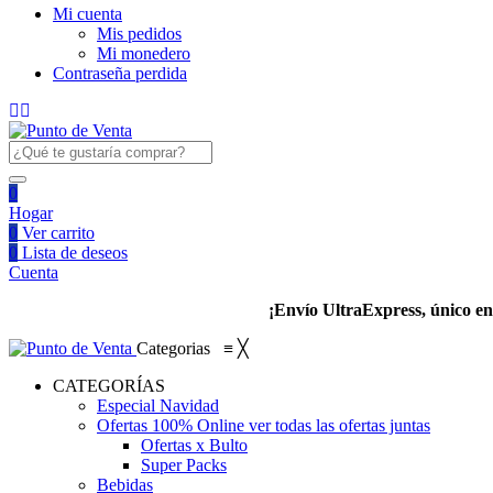
Mi cuenta
Mis pedidos
Mi monedero
Contraseña perdida
0
Hogar
0
Ver carrito
0
Lista de deseos
Cuenta
¡Envío UltraExpress, único en 
Categorias
≡
╳
CATEGORÍAS
Especial Navidad
Ofertas 100% Online
ver todas las ofertas juntas
Ofertas x Bulto
Super Packs
Bebidas