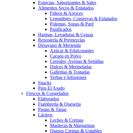
Especias, Saborizantes & Sales
Alimentos Secos & Enlatados
Fideos & Arroces
Legumbres, Conservas & Enlatados
Polentas, Sopas & Puré
Panificados
Harinas, Levaduras & Grasas
Repostería & Premezclas
Desayuno & Merienda
Azúcar & Edulcorantes
Cacaos en Polvo
Cereales, Avenas & Semillas
Dulces & Mermeladas
Galletitas & Tostadas
Yerbas e Infusiones
Snacks
Para El Asado
Frescos & Congelados
Elaborados
Fiambrería & Quesería
Pastas & Tapas
Lácteos
Leches & Cremas
Mantecas & Margarinas
Quesos Cremas & Untables