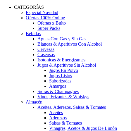
CATEGORÍAS
Especial Navidad
Ofertas 100% Online
Ofertas x Bulto
Super Packs
Bebidas
Aguas Con Gas y Sin Gas
Blancas & Aperitivos Con Alcohol
Cervezas
Gaseosas
Isotonicas & Energizantes
Jugos & Aperitivos Sin Alcohol
Jugos En Polvo
Jugos Listos
Saborizadas
Amargos
Sidras & Champagnes
Vinos, Frizantes & Whiskys
Almacén
Aceites, Aderezos, Salsas & Tomates
Aceites
Aderezos
Salsas & Tomates
Vinagres, Acetos & Jugos De Limón