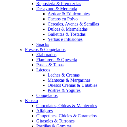
Repostería & Premezclas
Desayuno & Merienda
Azúcar & Edulcorantes
Cacaos en Polvo
Cereales, Avenas & Semillas
Dulces & Mermeladas
Galletitas & Tostadas
Yerbas e Infusiones
Snacks
Frescos & Congelados
Elaborados
Fiambrería & Quesería
Pastas & Tapas
Lácteos
Leches & Cremas
Mantecas & Margarinas
Quesos Cremas & Untables
Postres & Yogures
Congelados
Kiosko
Chocolates, Obleas & Mantecoles
Alfajores
Chupetines, Chicles & Caramelos
Girasoles & Turrones
Pastillas & Gomitas