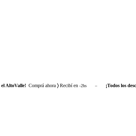
el AltoValle!
Comprá ahora
〉
Recibí en
¡Todos los desc
-2hs –