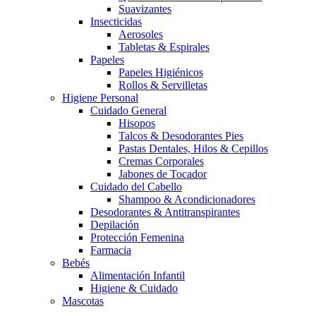
Suavizantes
Insecticidas
Aerosoles
Tabletas & Espirales
Papeles
Papeles Higiénicos
Rollos & Servilletas
Higiene Personal
Cuidado General
Hisopos
Talcos & Desodorantes Pies
Pastas Dentales, Hilos & Cepillos
Cremas Corporales
Jabones de Tocador
Cuidado del Cabello
Shampoo & Acondicionadores
Desodorantes & Antitranspirantes
Depilación
Protección Femenina
Farmacia
Bebés
Alimentación Infantil
Higiene & Cuidado
Mascotas