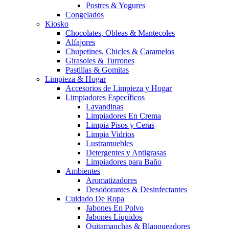
Postres & Yogures
Congelados
Kiosko
Chocolates, Obleas & Mantecoles
Alfajores
Chupetines, Chicles & Caramelos
Girasoles & Turrones
Pastillas & Gomitas
Limpieza & Hogar
Accesorios de Limpieza y Hogar
Limpiadores Específicos
Lavandinas
Limpiadores En Crema
Limpia Pisos y Ceras
Limpia Vidrios
Lustramuebles
Detergentes y Antigrasas
Limpiadores para Baño
Ambientes
Aromatizadores
Desodorantes & Desinfectantes
Cuidado De Ropa
Jabones En Polvo
Jabones Líquidos
Quitamanchas & Blanqueadores