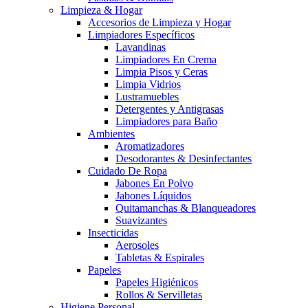
Limpieza & Hogar
Accesorios de Limpieza y Hogar
Limpiadores Específicos
Lavandinas
Limpiadores En Crema
Limpia Pisos y Ceras
Limpia Vidrios
Lustramuebles
Detergentes y Antigrasas
Limpiadores para Baño
Ambientes
Aromatizadores
Desodorantes & Desinfectantes
Cuidado De Ropa
Jabones En Polvo
Jabones Líquidos
Quitamanchas & Blanqueadores
Suavizantes
Insecticidas
Aerosoles
Tabletas & Espirales
Papeles
Papeles Higiénicos
Rollos & Servilletas
Higiene Personal