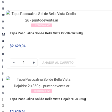
s
u
m
o
Exclusivo x2
s
Tapa Pascualina Sol de Bella Vista Criolla 2u 360g
M
a
$
2.629,94
y
o
r
AÑADIR AL CARRITO
i
s
t
a
Exclusivo x2
s
Tapa Pascualina Sol de Bella Vista Hojaldre 2u 360g
3
$
2.629,94