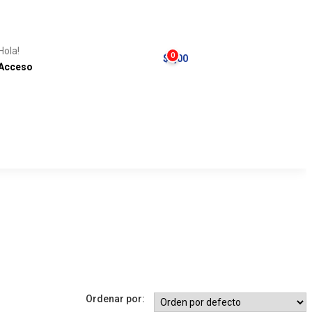
Hola!
0
$
0,00
Acceso
Ordenar por: