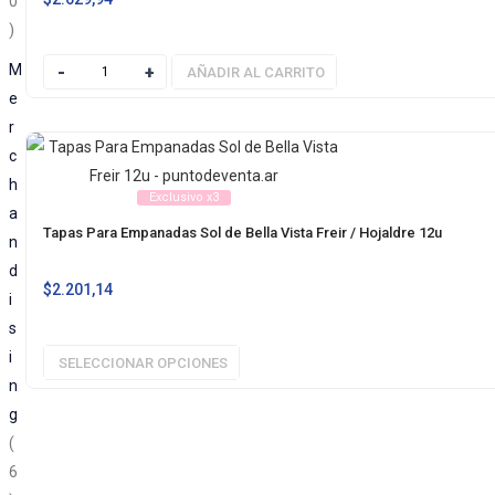
0
M
AÑADIR AL CARRITO
e
r
c
h
Exclusivo x3
a
Tapas Para Empanadas Sol de Bella Vista Freir / Hojaldre 12u
n
d
$
2.201,14
i
s
i
SELECCIONAR OPCIONES
n
g
6