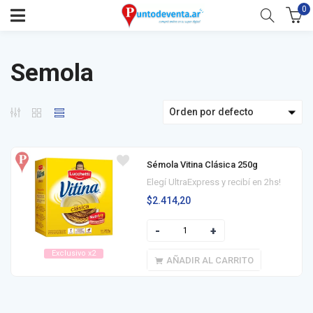
0
Semola
Orden por defecto
Sémola Vitina Clásica 250g
Elegí UltraExpress y recibí en 2hs!
$
2.414,20
Exclusivo x2
AÑADIR AL CARRITO