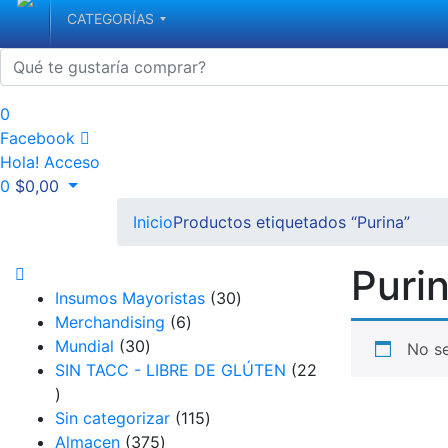
CATEGORÍAS
0
Facebook
Hola!
Acceso
0
$
0,00
Inicio
Productos etiquetados “Purina”
Puri
3
Insumos Mayoristas
30
6
0
Merchandising
6
3
p
p
Mundial
30
No se
0
r
r
SIN TACC - LIBRE DE GLÚTEN
22
2
p
o
o
2
r
d
1
d
Sin categorizar
115
p
o
3
u
1
u
Almacen
375