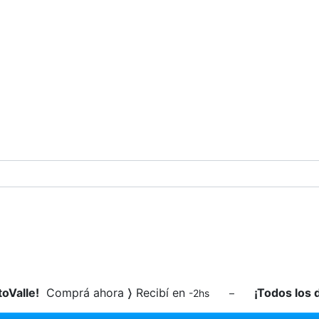
toValle!
Comprá ahora
〉
Recibí en
¡Todos los 
-2hs –