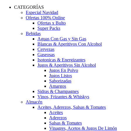
CATEGORÍAS
Especial Navidad
Ofertas 100% Online
Ofertas x Bulto
Super Packs
Bebidas
Aguas Con Gas y Sin Gas
Blancas & Aperitivos Con Alcohol
Cervezas
Gaseosas
Isotonicas & Energizantes
Jugos & Aperitivos Sin Alcohol
Jugos En Polvo
Jugos Listos
Saborizadas
Amargos
Sidras & Champagnes
Vinos, Frizantes & Whiskys
Almacén
Aceites, Aderezos, Salsas & Tomates
Aceites
Aderezos
Salsas & Tomates
Vinagres, Acetos & Jugos De Limón