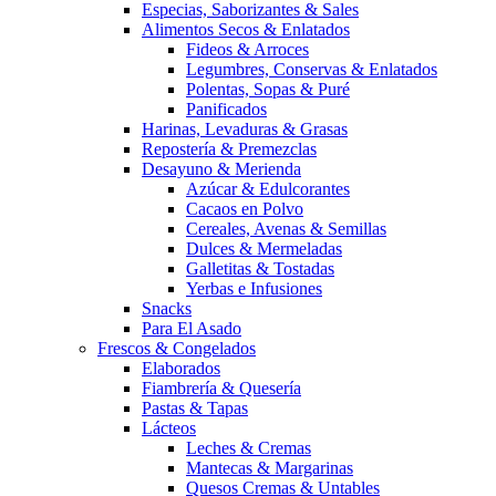
Especias, Saborizantes & Sales
Alimentos Secos & Enlatados
Fideos & Arroces
Legumbres, Conservas & Enlatados
Polentas, Sopas & Puré
Panificados
Harinas, Levaduras & Grasas
Repostería & Premezclas
Desayuno & Merienda
Azúcar & Edulcorantes
Cacaos en Polvo
Cereales, Avenas & Semillas
Dulces & Mermeladas
Galletitas & Tostadas
Yerbas e Infusiones
Snacks
Para El Asado
Frescos & Congelados
Elaborados
Fiambrería & Quesería
Pastas & Tapas
Lácteos
Leches & Cremas
Mantecas & Margarinas
Quesos Cremas & Untables