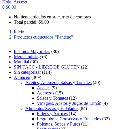
Hola!
Acceso
0
$
0,00
No tiene artículos en su carrito de compras
Total parcial:
$
0,00
Inicio
Productos etiquetados “Pantene”
3
Insumos Mayoristas
30
6
0
Merchandising
6
3
p
p
Mundial
30
0
r
r
2
SIN TACC - LIBRE DE GLÚTEN
22
p
o
1
o
2
Sin categorizar
114
r
3
d
1
d
p
Almacen
369
o
6
u
4
u
r
4
Aceites, Aderezos, Salsas y Tomates
40
d
9
c
p
9
c
o
0
Aceites
9
u
p
t
r
p
t
1
d
p
Aderezos
15
c
r
o
o
r
o
5
1
u
r
Salsas y Tomates
12
t
o
s
d
o
s
p
2
c
o
4
Vinagres, Acetos y Jugos de Limón
4
o
d
u
d
r
p
8
t
d
p
Alimentos Secos y Enlatados
84
s
u
c
u
o
1
r
4
o
u
r
Fideos y Arroces
14
c
t
c
d
4
o
p
s
c
o
3
Legumbres, Conservas y Enlatados
32
t
o
t
u
p
d
r
1
t
d
2
Polentas, Sopas y Pures
11
o
s
o
c
2
r
u
o
1
o
u
p