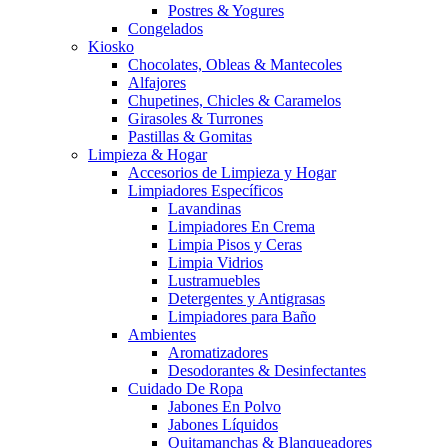
Postres & Yogures
Congelados
Kiosko
Chocolates, Obleas & Mantecoles
Alfajores
Chupetines, Chicles & Caramelos
Girasoles & Turrones
Pastillas & Gomitas
Limpieza & Hogar
Accesorios de Limpieza y Hogar
Limpiadores Específicos
Lavandinas
Limpiadores En Crema
Limpia Pisos y Ceras
Limpia Vidrios
Lustramuebles
Detergentes y Antigrasas
Limpiadores para Baño
Ambientes
Aromatizadores
Desodorantes & Desinfectantes
Cuidado De Ropa
Jabones En Polvo
Jabones Líquidos
Quitamanchas & Blanqueadores