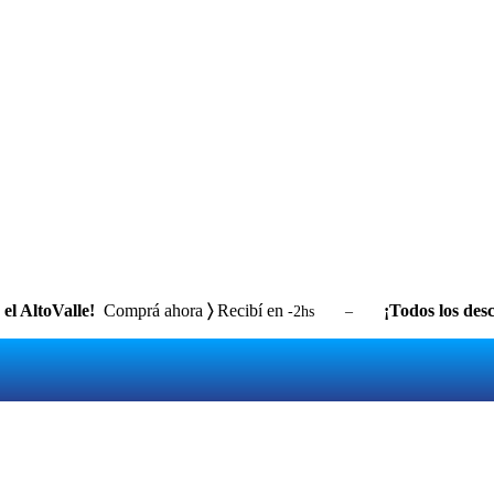
el AltoValle!
Comprá ahora
〉
Recibí en
¡Todos los desc
-2hs –