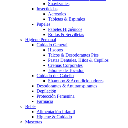
Suavizantes
Insecticidas
Aerosoles
Tabletas & Espirales
Papeles
Papeles Higiénicos
Rollos & Servilletas
Higiene Personal
Cuidado General
Hisopos
Talcos & Desodorantes Pies
Pastas Dentales, Hilos & Cepillos
Cremas Corporales
Jabones de Tocador
Cuidado del Cabello
Shampoo & Acondicionadores
Desodorantes & Antitranspirantes
Depilación
Protección Femenina
Farmacia
Bebés
Alimentación Infantil
Higiene & Cuidado
Mascotas