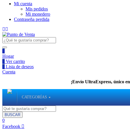
Mi cuenta
Mis pedidos
Mi monedero
Contraseña perdida
0
Hogar
0
Ver carrito
0
Lista de deseos
Cuenta
¡Envío UltraExpress, único en 
CATEGORÍAS
BUSCAR
0
Facebook