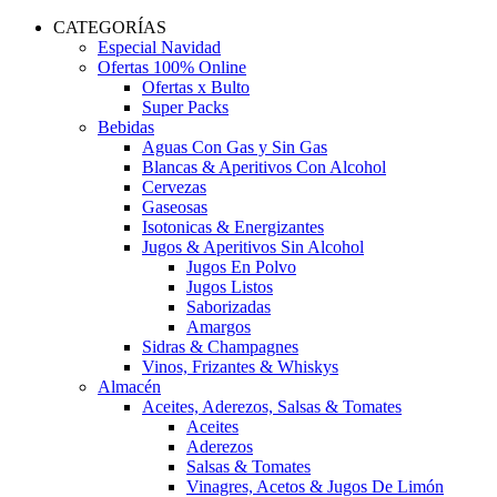
CATEGORÍAS
Especial Navidad
Ofertas 100% Online
Ofertas x Bulto
Super Packs
Bebidas
Aguas Con Gas y Sin Gas
Blancas & Aperitivos Con Alcohol
Cervezas
Gaseosas
Isotonicas & Energizantes
Jugos & Aperitivos Sin Alcohol
Jugos En Polvo
Jugos Listos
Saborizadas
Amargos
Sidras & Champagnes
Vinos, Frizantes & Whiskys
Almacén
Aceites, Aderezos, Salsas & Tomates
Aceites
Aderezos
Salsas & Tomates
Vinagres, Acetos & Jugos De Limón