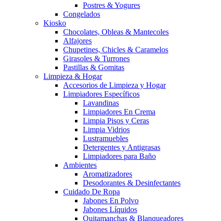
Postres & Yogures
Congelados
Kiosko
Chocolates, Obleas & Mantecoles
Alfajores
Chupetines, Chicles & Caramelos
Girasoles & Turrones
Pastillas & Gomitas
Limpieza & Hogar
Accesorios de Limpieza y Hogar
Limpiadores Específicos
Lavandinas
Limpiadores En Crema
Limpia Pisos y Ceras
Limpia Vidrios
Lustramuebles
Detergentes y Antigrasas
Limpiadores para Baño
Ambientes
Aromatizadores
Desodorantes & Desinfectantes
Cuidado De Ropa
Jabones En Polvo
Jabones Líquidos
Quitamanchas & Blanqueadores