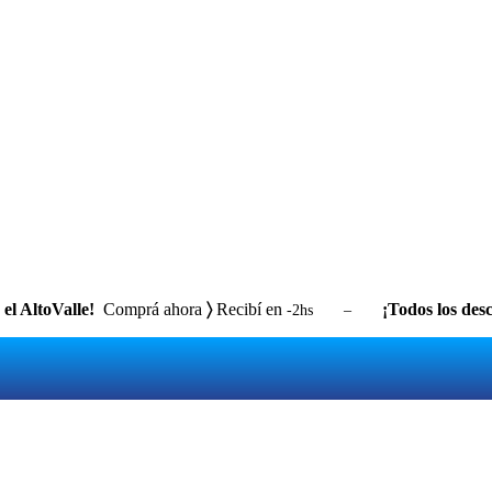
el AltoValle!
Comprá ahora
〉
Recibí en
¡Todos los desc
-2hs –