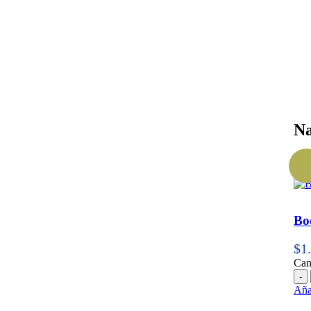
Na
Mos
Bo
$
1
Can
Can
Añad