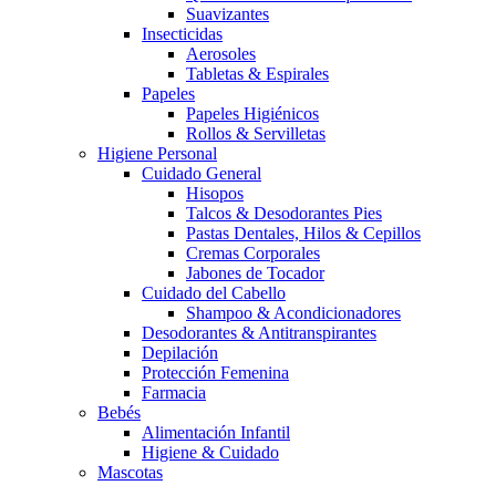
Suavizantes
Insecticidas
Aerosoles
Tabletas & Espirales
Papeles
Papeles Higiénicos
Rollos & Servilletas
Higiene Personal
Cuidado General
Hisopos
Talcos & Desodorantes Pies
Pastas Dentales, Hilos & Cepillos
Cremas Corporales
Jabones de Tocador
Cuidado del Cabello
Shampoo & Acondicionadores
Desodorantes & Antitranspirantes
Depilación
Protección Femenina
Farmacia
Bebés
Alimentación Infantil
Higiene & Cuidado
Mascotas