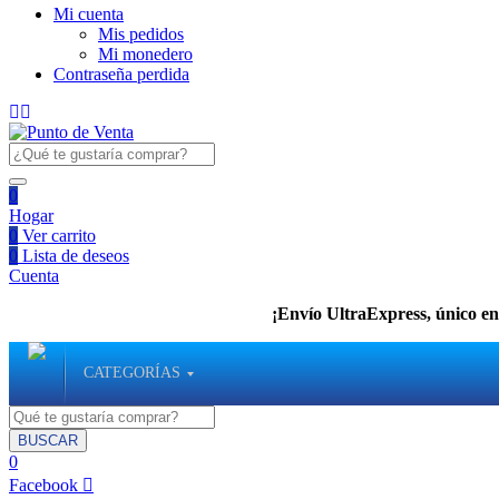
Mi cuenta
Mis pedidos
Mi monedero
Contraseña perdida
0
Hogar
0
Ver carrito
0
Lista de deseos
Cuenta
¡Envío UltraExpress, único en 
CATEGORÍAS
BUSCAR
0
Facebook