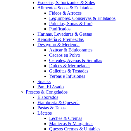
Especias, Saborizantes & Sales
Alimentos Secos & Enlatados
Fideos & Arroces
Legumbres, Conservas & Enlatados
Polentas, Sopas & Puré
Panificados
Harinas, Levaduras & Grasas
Repostería & Premezclas
Desayuno & Merienda
Azúcar & Edulcorantes
Cacaos en Polvo
Cereales, Avenas & Semillas
Dulces & Mermeladas
Galletitas & Tostadas
Yerbas e Infusiones
Snacks
Para El Asado
Frescos & Congelados
Elaborados
Fiambrería & Quesería
Pastas & Tapas
Lácteos
Leches & Cremas
Mantecas & Margarinas
Quesos Cremas & Untables