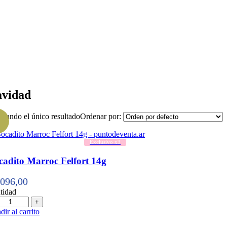
vidad
trando el único resultado
Ordenar por:
Exclusivo x3
cadito Marroc Felfort 14g
.096,00
tidad
tidad
ir al carrito