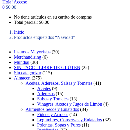
Hola!
Acceso
0
$
0,00
No tiene artículos en su carrito de compras
Total parcial:
$
0,00
Inicio
Productos etiquetados “Navidad”
3
Insumos Mayoristas
30
6
0
Merchandising
6
3
p
p
Mundial
30
0
r
r
2
SIN TACC - LIBRE DE GLÚTEN
22
p
o
1
o
2
Sin categorizar
115
r
3
d
1
d
p
Almacen
375
o
7
u
5
u
r
4
Aceites, Aderezos, Salsas y Tomates
41
d
5
c
p
9
c
o
1
Aceites
9
u
p
t
r
p
t
1
d
p
Aderezos
15
c
r
o
o
r
o
5
1
u
r
Salsas y Tomates
13
t
o
s
d
o
s
p
3
c
o
4
Vinagres, Acetos y Jugos de Limón
4
o
d
u
d
r
p
8
t
d
p
Alimentos Secos y Enlatados
84
s
u
c
u
o
1
r
4
o
u
r
Fideos y Arroces
14
c
t
c
d
4
o
p
s
c
o
3
Legumbres, Conservas y Enlatados
32
t
o
t
u
p
d
r
1
t
d
2
Polentas, Sopas y Pures
11
o
s
o
c
2
r
u
o
1
o
u
p