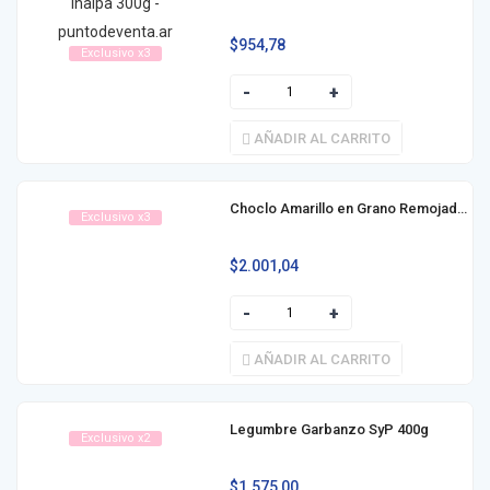
$
954,78
Exclusivo x3
AÑADIR AL CARRITO
Choclo Amarillo en Grano Remojado BonMar 300g
Exclusivo x3
$
2.001,04
AÑADIR AL CARRITO
Legumbre Garbanzo SyP 400g
Exclusivo x2
$
1.575,00