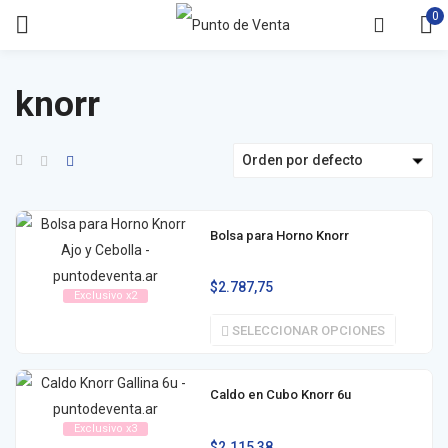
0
knorr
Orden por defecto
Bolsa para Horno Knorr
$
2.787,75
Exclusivo x2
SELECCIONAR OPCIONES
Caldo en Cubo Knorr 6u
Exclusivo x3
$
2.115,38