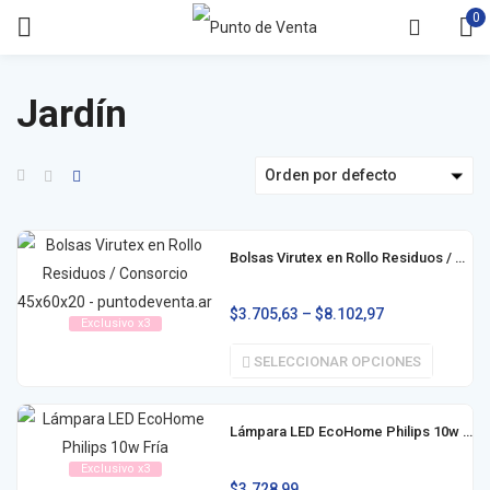
0
Jardín
Orden por defecto
Bolsas Virutex en Rollo Residuos / Consorcio
$
3.705,63
–
$
8.102,97
Exclusivo x3
SELECCIONAR OPCIONES
Lámpara LED EcoHome Philips 10w Fría
Exclusivo x3
$
3.728,99