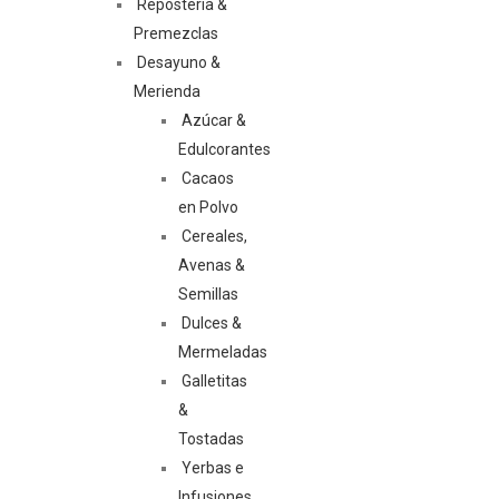
Repostería &
Premezclas
Desayuno &
Merienda
Azúcar &
Edulcorantes
Cacaos
en Polvo
Cereales,
Avenas &
Semillas
Dulces &
Mermeladas
Galletitas
&
Tostadas
Yerbas e
Infusiones