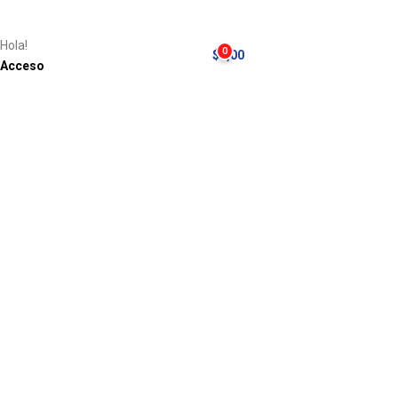
Hola!
0
$
0,00
Acceso