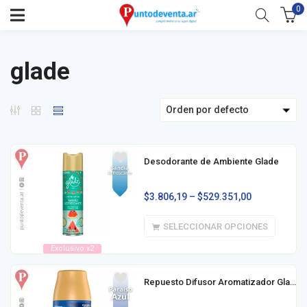
0
glade
Orden por defecto
Desodorante de Ambiente Glade
$
3.806,19
–
$
529.351,00
SELECCIONAR OPCIONES
Exclusivo x2
Repuesto Difusor Aromatizador Glade