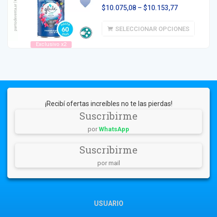
$
10.075,08
–
$
10.153,77
SELECCIONAR OPCIONES
Exclusivo x2
¡Recibí ofertas increíbles no te las pierdas!
Suscribirme
por
WhatsApp
Suscribirme
por mail
USUARIO