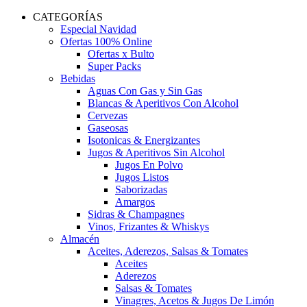
CATEGORÍAS
Especial Navidad
Ofertas 100% Online
Ofertas x Bulto
Super Packs
Bebidas
Aguas Con Gas y Sin Gas
Blancas & Aperitivos Con Alcohol
Cervezas
Gaseosas
Isotonicas & Energizantes
Jugos & Aperitivos Sin Alcohol
Jugos En Polvo
Jugos Listos
Saborizadas
Amargos
Sidras & Champagnes
Vinos, Frizantes & Whiskys
Almacén
Aceites, Aderezos, Salsas & Tomates
Aceites
Aderezos
Salsas & Tomates
Vinagres, Acetos & Jugos De Limón