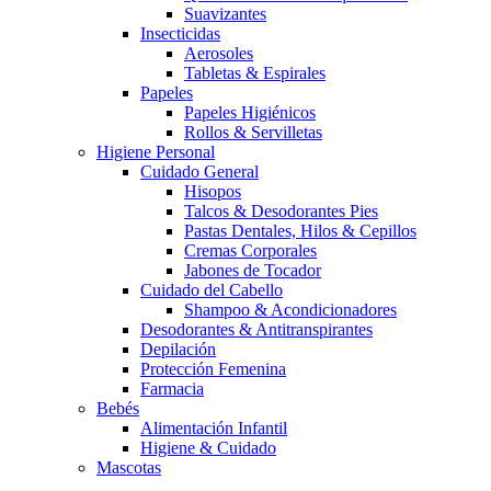
Suavizantes
Insecticidas
Aerosoles
Tabletas & Espirales
Papeles
Papeles Higiénicos
Rollos & Servilletas
Higiene Personal
Cuidado General
Hisopos
Talcos & Desodorantes Pies
Pastas Dentales, Hilos & Cepillos
Cremas Corporales
Jabones de Tocador
Cuidado del Cabello
Shampoo & Acondicionadores
Desodorantes & Antitranspirantes
Depilación
Protección Femenina
Farmacia
Bebés
Alimentación Infantil
Higiene & Cuidado
Mascotas