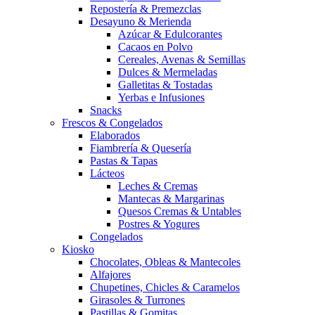
Repostería & Premezclas
Desayuno & Merienda
Azúcar & Edulcorantes
Cacaos en Polvo
Cereales, Avenas & Semillas
Dulces & Mermeladas
Galletitas & Tostadas
Yerbas e Infusiones
Snacks
Frescos & Congelados
Elaborados
Fiambrería & Quesería
Pastas & Tapas
Lácteos
Leches & Cremas
Mantecas & Margarinas
Quesos Cremas & Untables
Postres & Yogures
Congelados
Kiosko
Chocolates, Obleas & Mantecoles
Alfajores
Chupetines, Chicles & Caramelos
Girasoles & Turrones
Pastillas & Gomitas