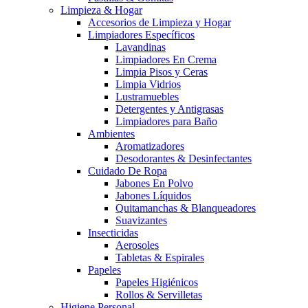
Limpieza & Hogar
Accesorios de Limpieza y Hogar
Limpiadores Específicos
Lavandinas
Limpiadores En Crema
Limpia Pisos y Ceras
Limpia Vidrios
Lustramuebles
Detergentes y Antigrasas
Limpiadores para Baño
Ambientes
Aromatizadores
Desodorantes & Desinfectantes
Cuidado De Ropa
Jabones En Polvo
Jabones Líquidos
Quitamanchas & Blanqueadores
Suavizantes
Insecticidas
Aerosoles
Tabletas & Espirales
Papeles
Papeles Higiénicos
Rollos & Servilletas
Higiene Personal