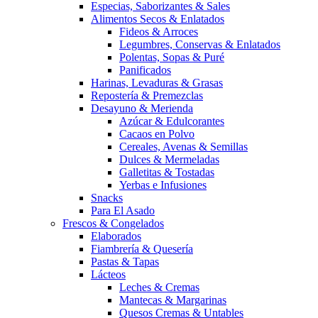
Especias, Saborizantes & Sales
Alimentos Secos & Enlatados
Fideos & Arroces
Legumbres, Conservas & Enlatados
Polentas, Sopas & Puré
Panificados
Harinas, Levaduras & Grasas
Repostería & Premezclas
Desayuno & Merienda
Azúcar & Edulcorantes
Cacaos en Polvo
Cereales, Avenas & Semillas
Dulces & Mermeladas
Galletitas & Tostadas
Yerbas e Infusiones
Snacks
Para El Asado
Frescos & Congelados
Elaborados
Fiambrería & Quesería
Pastas & Tapas
Lácteos
Leches & Cremas
Mantecas & Margarinas
Quesos Cremas & Untables