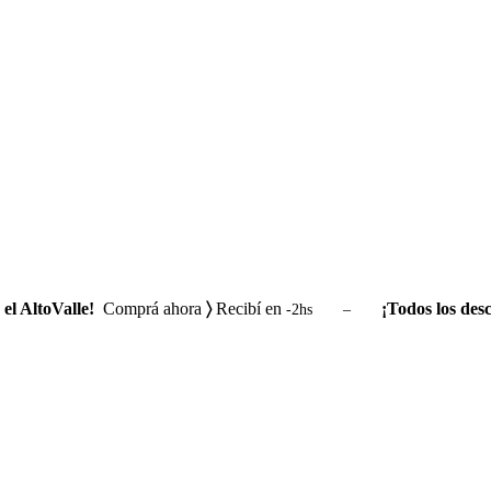
el AltoValle!
Comprá ahora
〉
Recibí en
¡Todos los desc
-2hs –