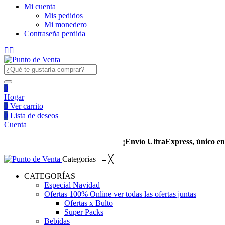
Mi cuenta
Mis pedidos
Mi monedero
Contraseña perdida
0
Hogar
0
Ver carrito
0
Lista de deseos
Cuenta
¡Envío UltraExpress, único en 
Categorias
≡
╳
CATEGORÍAS
Especial Navidad
Ofertas 100% Online
ver todas las ofertas juntas
Ofertas x Bulto
Super Packs
Bebidas