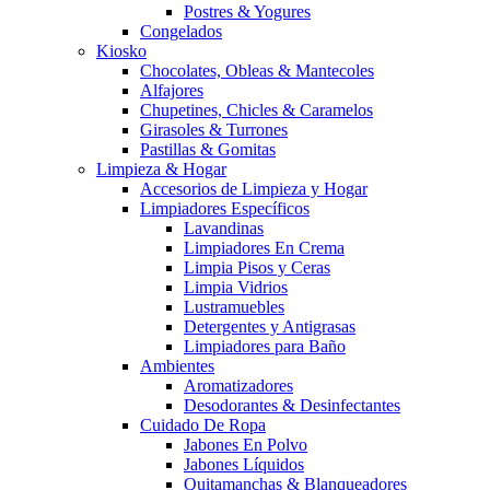
Postres & Yogures
Congelados
Kiosko
Chocolates, Obleas & Mantecoles
Alfajores
Chupetines, Chicles & Caramelos
Girasoles & Turrones
Pastillas & Gomitas
Limpieza & Hogar
Accesorios de Limpieza y Hogar
Limpiadores Específicos
Lavandinas
Limpiadores En Crema
Limpia Pisos y Ceras
Limpia Vidrios
Lustramuebles
Detergentes y Antigrasas
Limpiadores para Baño
Ambientes
Aromatizadores
Desodorantes & Desinfectantes
Cuidado De Ropa
Jabones En Polvo
Jabones Líquidos
Quitamanchas & Blanqueadores