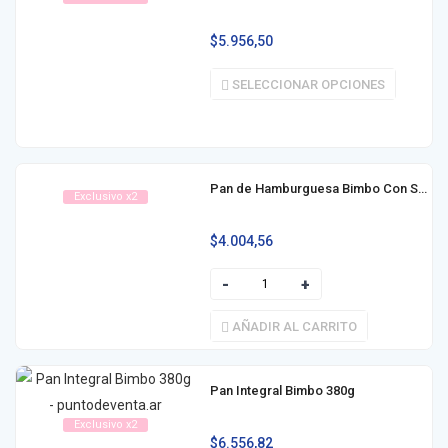
$
5.956,50
SELECCIONAR OPCIONES
Pan de Hamburguesa Bimbo Con Sésamo 4u 210g
Exclusivo x2
$
4.004,56
AÑADIR AL CARRITO
Pan Integral Bimbo 380g
Exclusivo x2
$
6.556,82