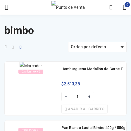
0
bimbo
Orden por defecto
Hamburguesa Medallón de Carne Fela 2u
Exclusivo x3
$
2.513,38
AÑADIR AL CARRITO
Pan Blanco Lactal Bimbo 400g / 550g
Exclusivo x2