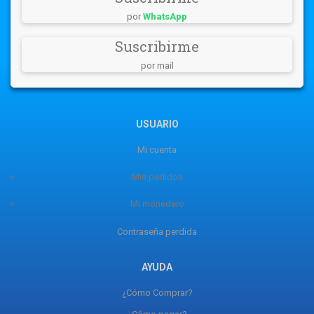
por
WhatsApp
Suscribirme
por mail
USUARIO
Mi cuenta
Mis pedidos
Mi monedero
Contraseña perdida
AYUDA
¿Cómo Comprar?