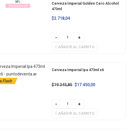
Cerveza Imperial Golden Cero Alcohol
Exclusivo x3
473ml
$
2.718,04
AÑADIR AL CARRITO
Cerveza Imperial Ipa 473ml x6
a Flash
$
19.345,85
$
17.450,00
AÑADIR AL CARRITO