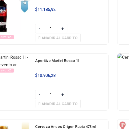
$
11.185,92
usivo x2
AÑADIR AL CARRITO
Aperitivo Martini Rosso 1l
usivo x2
$
10.906,28
AÑADIR AL CARRITO
Cerveza Andes Origen Rubia 473ml