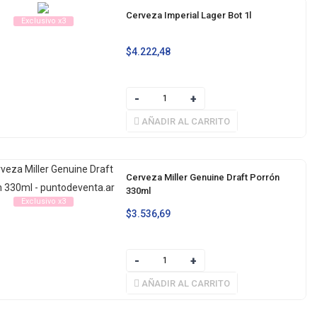
Cerveza Imperial Lager Bot 1l
Exclusivo x3
$
4.222,48
AÑADIR AL CARRITO
Cerveza Miller Genuine Draft Porrón
330ml
Exclusivo x3
$
3.536,69
AÑADIR AL CARRITO