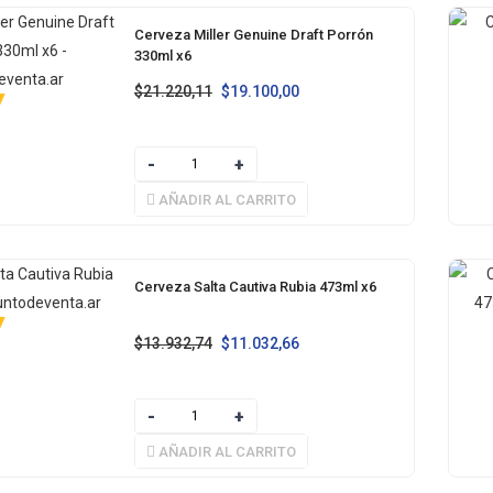
Cerveza Miller Genuine Draft Porrón
330ml x6
$
21.220,11
$
19.100,00
AÑADIR AL CARRITO
Cerveza Salta Cautiva Rubia 473ml x6
$
13.932,74
$
11.032,66
AÑADIR AL CARRITO