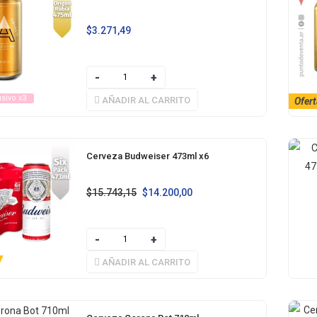
$
3.271,49
usivo x3
AÑADIR AL CARRITO
Ofert
Cerveza Budweiser 473ml x6
$
15.743,15
$
14.200,00
AÑADIR AL CARRITO