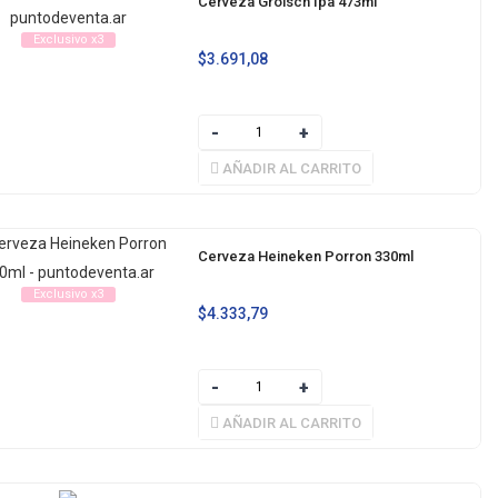
Cerveza Grolsch Ipa 473ml
Exclusivo x3
$
3.691,08
AÑADIR AL CARRITO
Cerveza Heineken Porron 330ml
Exclusivo x3
$
4.333,79
AÑADIR AL CARRITO