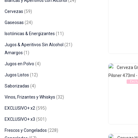
Blancas y Aperitivos con Alcohol
24
Cervezas
59
Gaseosas
24
Isotónicas & Energizantes
11
Jugos & Aperitivos Sin Alcohol
21
Amargos
1
Jugos en Polvo
4
Jugos Listos
12
Excl
Saborizadas
4
Vinos, Frizantes y Whiskys
32
EXCLUSIVO+ x2
595
EXCLUSIVO+ x3
501
Frescos y Congelados
228