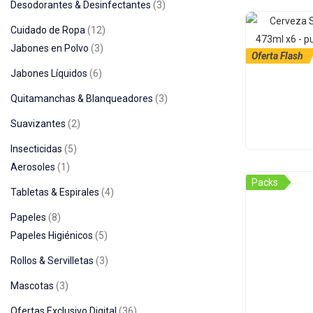
Desodorantes & Desinfectantes
3
Cuidado de Ropa
12
Jabones en Polvo
3
Oferta Flash
Jabones Líquidos
6
Quitamanchas & Blanqueadores
3
Suavizantes
2
Insecticidas
5
Aerosoles
1
Packs
Tabletas & Espirales
4
Papeles
8
Papeles Higiénicos
5
Rollos & Servilletas
3
Mascotas
3
Ofertas Exclusivo Digital
36