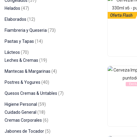
Congelados
57
Helados
47
Oferta Flash
Elaborados
12
Fiambreria y Queseria
73
Pastas y Tapas
14
Lácteos
70
Leches & Cremas
19
Mantecas & Margarinas
4
Postres & Yogures
40
Excl
Quesos Cremas & Untables
7
Higiene Personal
59
Cuidado General
18
Cremas Corporales
6
Jabones de Tocador
5