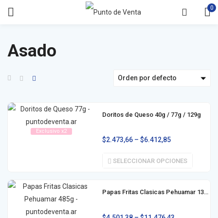
0
Asado
Orden por defecto
Doritos de Queso 40g / 77g / 129g
Exclusivo x2
$
2.473,66
–
$
6.412,85
SELECCIONAR OPCIONES
Papas Fritas Clasicas Pehuamar 135g / 485g
$
4.501,38
–
$
11.476,43