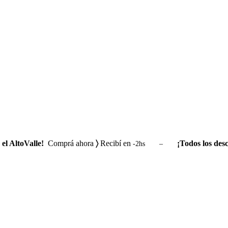
el AltoValle!
Comprá ahora
〉
Recibí en
¡Todos los desc
-2hs –