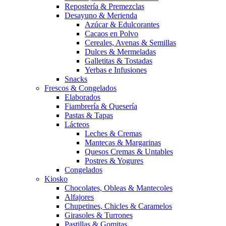
Repostería & Premezclas
Desayuno & Merienda
Azúcar & Edulcorantes
Cacaos en Polvo
Cereales, Avenas & Semillas
Dulces & Mermeladas
Galletitas & Tostadas
Yerbas e Infusiones
Snacks
Frescos & Congelados
Elaborados
Fiambrería & Quesería
Pastas & Tapas
Lácteos
Leches & Cremas
Mantecas & Margarinas
Quesos Cremas & Untables
Postres & Yogures
Congelados
Kiosko
Chocolates, Obleas & Mantecoles
Alfajores
Chupetines, Chicles & Caramelos
Girasoles & Turrones
Pastillas & Gomitas