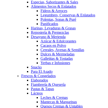
Especias, Saborizantes & Sales
Alimentos Secos & Enlatados
Fideos & Arroces
Legumbres, Conservas & Enlatados
Polentas, Sopas & Puré
Panificados
Harinas, Levaduras & Grasas
Repostería & Premezclas
Desayuno & Merienda
Azúcar & Edulcorantes
Cacaos en Polvo
Cereales, Avenas & Semillas
Dulces & Mermeladas
Galletitas & Tostadas
Yerbas e Infusiones
Snacks
Para El Asado
Frescos & Congelados
Elaborados
Fiambrería & Quesería
Pastas & Tapas
Lácteos
Leches & Cremas
Mantecas & Margarinas
Quesos Cremas & Untables