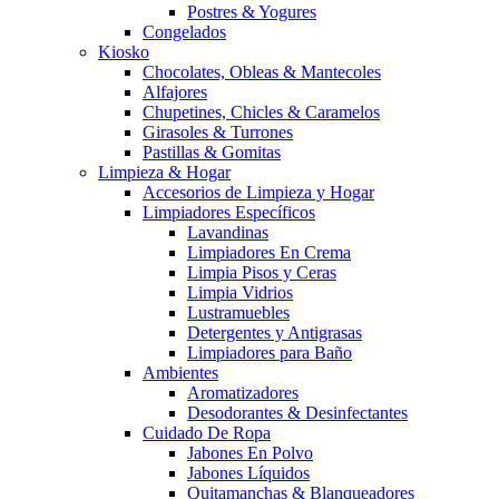
Postres & Yogures
Congelados
Kiosko
Chocolates, Obleas & Mantecoles
Alfajores
Chupetines, Chicles & Caramelos
Girasoles & Turrones
Pastillas & Gomitas
Limpieza & Hogar
Accesorios de Limpieza y Hogar
Limpiadores Específicos
Lavandinas
Limpiadores En Crema
Limpia Pisos y Ceras
Limpia Vidrios
Lustramuebles
Detergentes y Antigrasas
Limpiadores para Baño
Ambientes
Aromatizadores
Desodorantes & Desinfectantes
Cuidado De Ropa
Jabones En Polvo
Jabones Líquidos
Quitamanchas & Blanqueadores