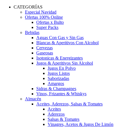
CATEGORÍAS
Especial Navidad
Ofertas 100% Online
Ofertas x Bulto
Super Packs
Bebidas
Aguas Con Gas y Sin Gas
Blancas & Aperitivos Con Alcohol
Cervezas
Gaseosas
Isotonicas & Energizantes
Jugos & Aperitivos Sin Alcohol
Jugos En Polvo
Jugos Listos
Saborizadas
Amargos
Sidras & Champagnes
Vinos, Frizantes & Whiskys
Almacén
Aceites, Aderezos, Salsas & Tomates
Aceites
Aderezos
Salsas & Tomates
Vinagres, Acetos & Jugos De Limón