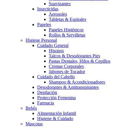
Suavizantes
Insecticidas
Aerosoles
Tabletas & Espirales
Papeles
Papeles Higiénicos
Rollos & Servilletas
Higiene Personal
Cuidado General
Hisopos
Talcos & Desodorantes Pies
Pastas Dentales, Hilos & Cepillos
Cremas Corporales
Jabones de Tocador
Cuidado del Cabello
Shampoo & Acondicionadores
Desodorantes & Antitranspirantes
Depilación
Protección Femenina
Farmacia
Bebés
Alimentación Infantil
Higiene & Cuidado
Mascotas