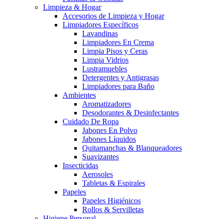
Limpieza & Hogar
Accesorios de Limpieza y Hogar
Limpiadores Específicos
Lavandinas
Limpiadores En Crema
Limpia Pisos y Ceras
Limpia Vidrios
Lustramuebles
Detergentes y Antigrasas
Limpiadores para Baño
Ambientes
Aromatizadores
Desodorantes & Desinfectantes
Cuidado De Ropa
Jabones En Polvo
Jabones Líquidos
Quitamanchas & Blanqueadores
Suavizantes
Insecticidas
Aerosoles
Tabletas & Espirales
Papeles
Papeles Higiénicos
Rollos & Servilletas
Higiene Personal