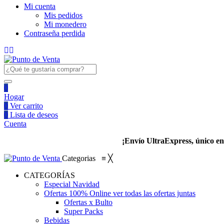
Mi cuenta
Mis pedidos
Mi monedero
Contraseña perdida
0
Hogar
0
Ver carrito
0
Lista de deseos
Cuenta
¡Envío UltraExpress, único en 
Categorias
≡
╳
CATEGORÍAS
Especial Navidad
Ofertas 100% Online
ver todas las ofertas juntas
Ofertas x Bulto
Super Packs
Bebidas