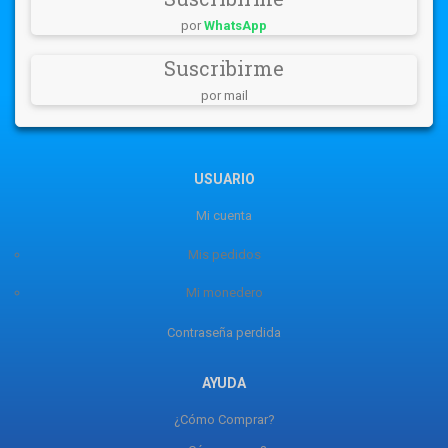
por
WhatsApp
Suscribirme
por mail
USUARIO
Mi cuenta
Mis pedidos
Mi monedero
Contraseña perdida
AYUDA
¿Cómo Comprar?