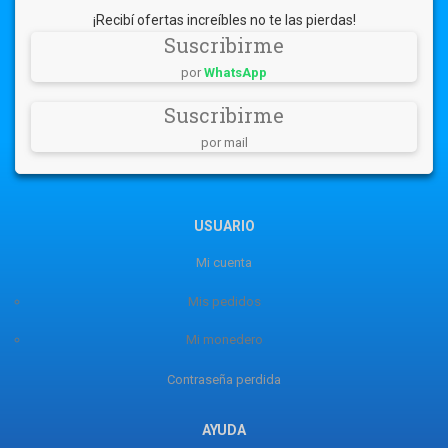
¡Recibí ofertas increíbles no te las pierdas!
Suscribirme
por
WhatsApp
Suscribirme
por mail
USUARIO
Mi cuenta
Mis pedidos
Mi monedero
Contraseña perdida
AYUDA