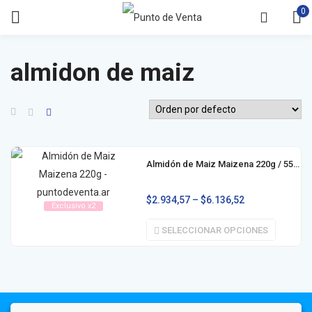
0
almidon de maiz
Almidón de Maiz Maizena 220g / 550g
$
2.934,57
–
$
6.136,52
Exclusivo x2
SELECCIONAR OPCIONES