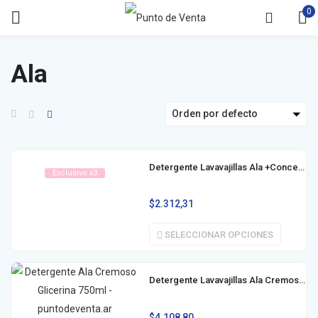
0
Ala
Orden por defecto
Detergente Lavavajillas Ala +Concentrado 300ml
Exclusivo x3
$
2.312,31
SELECCIONAR OPCIONES
Detergente Lavavajillas Ala Cremoso 750ml
$
4.108,80