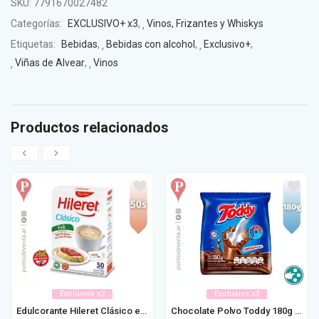
SKU:
7791670027482
Categorías:
EXCLUSIVO+ x3
,
Vinos, Frizantes y Whiskys
Etiquetas:
Bebidas
,
Bebidas con alcohol
,
Exclusivo+
,
Viñas de Alvear
,
Vinos
Productos relacionados
Exclusivo x2
Exclusivo x3
Edulcorante Hileret Clásico en Sobre 50u / 100u
Chocolate Polvo Toddy 180g / 360g