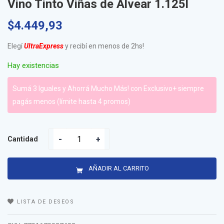
Vino Tinto Viñas de Alvear 1.125l
$
4.449,93
Elegí
UltraExpress
y recibí en menos de 2hs!
Hay existencias
Sumá 3 Iguales y Ahorrá Mucho Más! con Exclusivo+ siempre
pagás menos (límite hasta 4 promos)
Cantidad
AÑADIR AL CARRITO
LISTA DE DESEOS