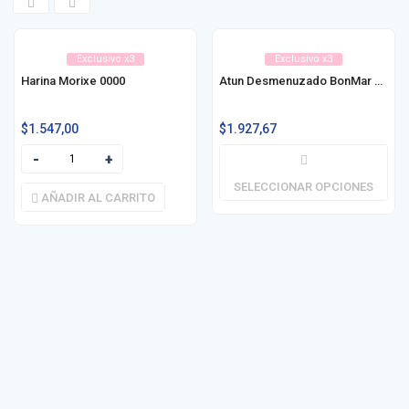
Exclusivo x3
Exclusivo x3
Harina Morixe 0000
Atun Desmenuzado BonMar 170g
$
1.547,00
$
1.927,67
SELECCIONAR OPCIONES
AÑADIR AL CARRITO