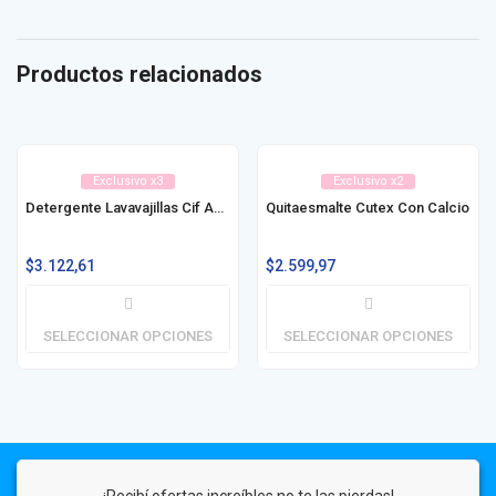
Productos relacionados
Exclusivo x3
Exclusivo x2
Detergente Lavavajillas Cif Active Gel 300ml
Quitaesmalte Cutex Con Calcio
$
3.122,61
$
2.599,97
SELECCIONAR OPCIONES
SELECCIONAR OPCIONES
¡Recibí ofertas increíbles no te las pierdas!