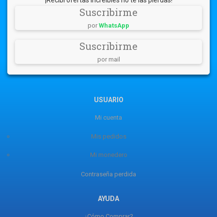
Suscribirme
por
WhatsApp
Suscribirme
por mail
USUARIO
Mi cuenta
Mis pedidos
Mi monedero
Contraseña perdida
AYUDA
¿Cómo Comprar?