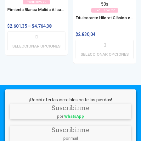
Exclusivo x2
Pimienta Blanca Molida Alicante 25g / 50g
Exclusivo x2
Edulcorante Hileret Clásico en Sobre 50u / 100u
$
2.601,35
–
$
4.764,38
$
2.830,04
SELECCIONAR OPCIONES
SELECCIONAR OPCIONES
¡Recibí ofertas increíbles no te las pierdas!
Suscribirme
por
WhatsApp
Suscribirme
por mail