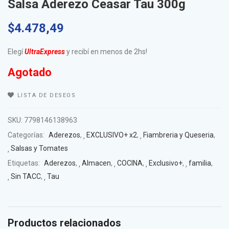
Salsa Aderezo Ceasar Tau 300g
$
4.478,49
Elegí
UltraExpress
y recibí en menos de 2hs!
Agotado
LISTA DE DESEOS
SKU:
7798146138963
Categorías:
Aderezos
,
EXCLUSIVO+ x2
,
Fiambreria y Queseria
,
Salsas y Tomates
Etiquetas:
Aderezos
,
Almacen
,
COCINA
,
Exclusivo+
,
familia
,
Sin TACC
,
Tau
Productos relacionados