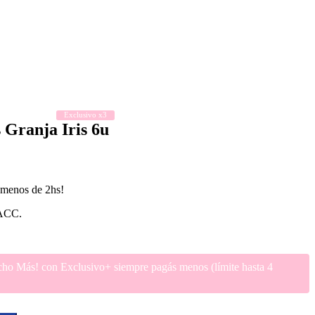
Exclusivo x3
 Granja Iris 6u
n menos de 2hs!
ACC.
ho Más! con Exclusivo+ siempre pagás menos (límite hasta 4