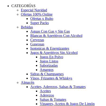
CATEGORÍAS
Especial Navidad
Ofertas 100% Online
Ofertas x Bulto
Super Packs
Bebidas
Aguas Con Gas y Sin Gas
Blancas & Aperitivos Con Alcohol
Cervezas
Gaseosas
Isotonicas & Energizantes
Jugos & Aperitivos Sin Alcohol
Jugos En Polvo
Jugos Listos
Saborizadas
Amargos
Sidras & Champagnes
Vinos, Frizantes & Whiskys
Almacén
Aceites, Aderezos, Salsas & Tomates
Aceites
Aderezos
Salsas & Tomates
Vinagres, Acetos & Jugos De Limón