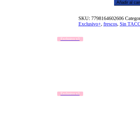
Añadir al carr
SKU:
7798164602606
Categor
Exclusivo+
,
frescos
,
Sin TAC
Exclusivo x3
Exclusivo x3