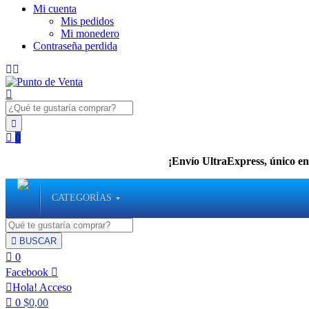
Mi cuenta
Mis pedidos
Mi monedero
Contraseña perdida
0
¡Envío UltraExpress, único en 
CATEGORÍAS
BUSCAR
0
Facebook
Hola!
Acceso
0
$
0,00