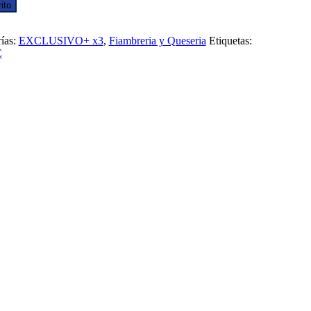
ito
ías:
EXCLUSIVO+ x3
,
Fiambreria y Queseria
Etiquetas:
C