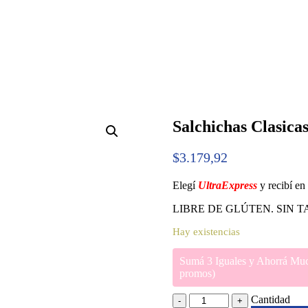
Salchichas Clasicas
$
3.179,92
Elegí
UltraExpress
y recibí e
LIBRE DE GLÚTEN. SIN T
Hay existencias
Sumá 3 Iguales y Ahorrá Muc
promos)
Cantidad
Cantidad