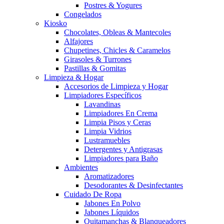
Postres & Yogures
Congelados
Kiosko
Chocolates, Obleas & Mantecoles
Alfajores
Chupetines, Chicles & Caramelos
Girasoles & Turrones
Pastillas & Gomitas
Limpieza & Hogar
Accesorios de Limpieza y Hogar
Limpiadores Específicos
Lavandinas
Limpiadores En Crema
Limpia Pisos y Ceras
Limpia Vidrios
Lustramuebles
Detergentes y Antigrasas
Limpiadores para Baño
Ambientes
Aromatizadores
Desodorantes & Desinfectantes
Cuidado De Ropa
Jabones En Polvo
Jabones Líquidos
Quitamanchas & Blanqueadores