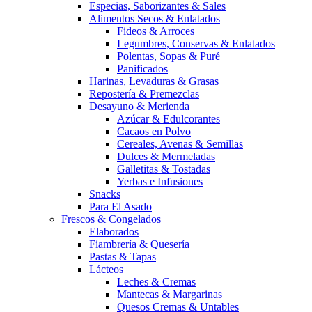
Especias, Saborizantes & Sales
Alimentos Secos & Enlatados
Fideos & Arroces
Legumbres, Conservas & Enlatados
Polentas, Sopas & Puré
Panificados
Harinas, Levaduras & Grasas
Repostería & Premezclas
Desayuno & Merienda
Azúcar & Edulcorantes
Cacaos en Polvo
Cereales, Avenas & Semillas
Dulces & Mermeladas
Galletitas & Tostadas
Yerbas e Infusiones
Snacks
Para El Asado
Frescos & Congelados
Elaborados
Fiambrería & Quesería
Pastas & Tapas
Lácteos
Leches & Cremas
Mantecas & Margarinas
Quesos Cremas & Untables