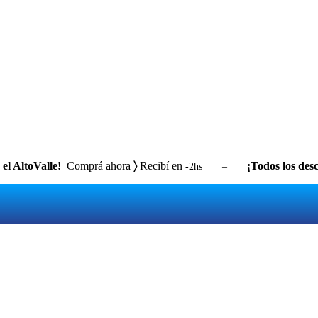
el AltoValle!
Comprá ahora
〉
Recibí en
¡Todos los desc
-2hs –