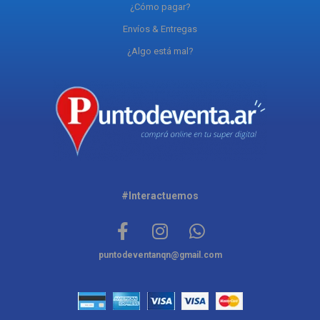
¿Cómo pagar?
Envíos & Entregas
¿Algo está mal?
#Interactuemos
puntodeventanqn@gmail.com