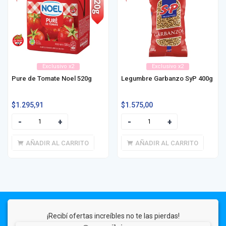
Exclusivo x2
Exclusivo x2
Pure de Tomate Noel 520g
Legumbre Garbanzo SyP 400g
$
1.295,91
$
1.575,00
AÑADIR AL CARRITO
AÑADIR AL CARRITO
¡Recibí ofertas increíbles no te las pierdas!