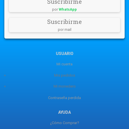
Suscribirme
por
WhatsApp
Suscribirme
por mail
USUARIO
Mi cuenta
Mis pedidos
Mi monedero
Contraseña perdida
AYUDA
¿Cómo Comprar?