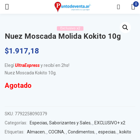
0
Exclusivo x2
Nuez Moscada Molida Kokito 10g
$
1.917,18
Elegí
UltraExpress
y recibí en 2hs!
Nuez Moscada Kokito 10g.
Agotado
SKU:
7792258090379
Categorías:
Especias, Saborizantes y Sales
,
EXCLUSIVO+ x2
Etiquetas:
Almacen
,
COCINA
,
Condimentos
,
especias
,
kokito