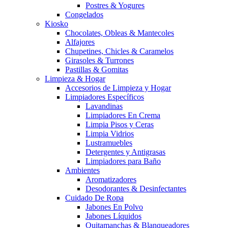
Postres & Yogures
Congelados
Kiosko
Chocolates, Obleas & Mantecoles
Alfajores
Chupetines, Chicles & Caramelos
Girasoles & Turrones
Pastillas & Gomitas
Limpieza & Hogar
Accesorios de Limpieza y Hogar
Limpiadores Específicos
Lavandinas
Limpiadores En Crema
Limpia Pisos y Ceras
Limpia Vidrios
Lustramuebles
Detergentes y Antigrasas
Limpiadores para Baño
Ambientes
Aromatizadores
Desodorantes & Desinfectantes
Cuidado De Ropa
Jabones En Polvo
Jabones Líquidos
Quitamanchas & Blanqueadores