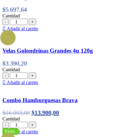
$
5.697,64
Cantidad
Cantidad
Añadir al carrito
Velas Golondrinas Grandes 4u 120g
$
3.390,20
Cantidad
Cantidad
Añadir al carrito
Combo Hamburguesas Brava
$
16.003,00
$
13.900,00
Cantidad
Cantidad
Packs
Añadir al carrito