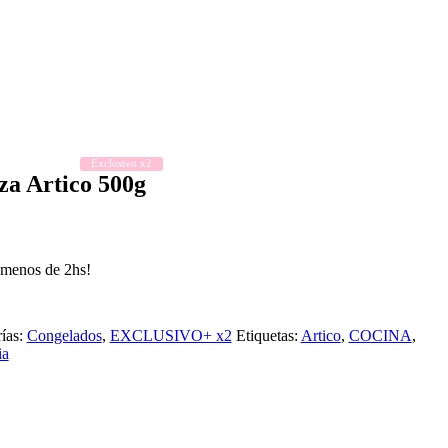
Exclusivo x2
za Artico 500g
n menos de 2hs!
ías:
Congelados
,
EXCLUSIVO+ x2
Etiquetas:
Artico
,
COCINA
,
ia