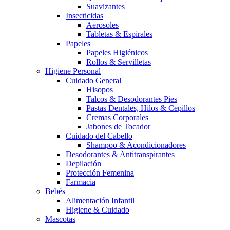
Suavizantes
Insecticidas
Aerosoles
Tabletas & Espirales
Papeles
Papeles Higiénicos
Rollos & Servilletas
Higiene Personal
Cuidado General
Hisopos
Talcos & Desodorantes Pies
Pastas Dentales, Hilos & Cepillos
Cremas Corporales
Jabones de Tocador
Cuidado del Cabello
Shampoo & Acondicionadores
Desodorantes & Antitranspirantes
Depilación
Protección Femenina
Farmacia
Bebés
Alimentación Infantil
Higiene & Cuidado
Mascotas