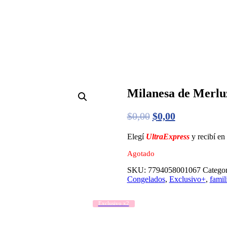
Milanesa de Merlu
$
0,00
$
0,00
Elegí
UltraExpress
y recibí e
Agotado
SKU:
7794058001067
Categor
Congelados
,
Exclusivo+
,
famil
Exclusivo x2