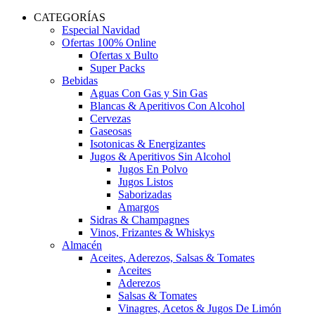
CATEGORÍAS
Especial Navidad
Ofertas 100% Online
Ofertas x Bulto
Super Packs
Bebidas
Aguas Con Gas y Sin Gas
Blancas & Aperitivos Con Alcohol
Cervezas
Gaseosas
Isotonicas & Energizantes
Jugos & Aperitivos Sin Alcohol
Jugos En Polvo
Jugos Listos
Saborizadas
Amargos
Sidras & Champagnes
Vinos, Frizantes & Whiskys
Almacén
Aceites, Aderezos, Salsas & Tomates
Aceites
Aderezos
Salsas & Tomates
Vinagres, Acetos & Jugos De Limón