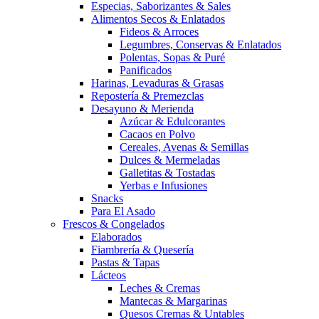
Especias, Saborizantes & Sales
Alimentos Secos & Enlatados
Fideos & Arroces
Legumbres, Conservas & Enlatados
Polentas, Sopas & Puré
Panificados
Harinas, Levaduras & Grasas
Repostería & Premezclas
Desayuno & Merienda
Azúcar & Edulcorantes
Cacaos en Polvo
Cereales, Avenas & Semillas
Dulces & Mermeladas
Galletitas & Tostadas
Yerbas e Infusiones
Snacks
Para El Asado
Frescos & Congelados
Elaborados
Fiambrería & Quesería
Pastas & Tapas
Lácteos
Leches & Cremas
Mantecas & Margarinas
Quesos Cremas & Untables