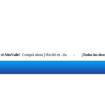
el AltoValle!
Comprá ahora
〉
Recibí en
¡Todos los desc
-2hs –