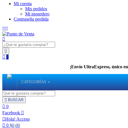
Mi cuenta
Mis pedidos
Mi monedero
Contraseña perdida
0
¡Envío UltraExpress, único en 
CATEGORÍAS
BUSCAR
0
Facebook
Hola!
Acceso
0
$
0,00