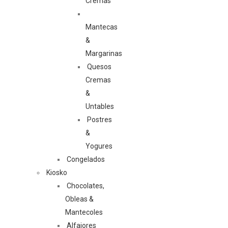
Cremas
Mantecas
&
Margarinas
Quesos
Cremas
&
Untables
Postres
&
Yogures
Congelados
Kiosko
Chocolates,
Obleas &
Mantecoles
Alfajores