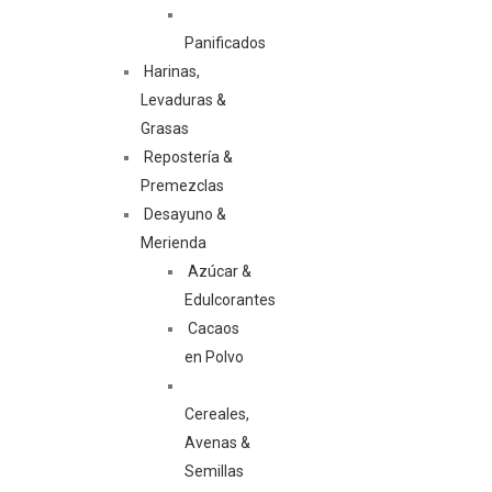
Panificados
Harinas,
Levaduras &
Grasas
Repostería &
Premezclas
Desayuno &
Merienda
Azúcar &
Edulcorantes
Cacaos
en Polvo
Cereales,
Avenas &
Semillas